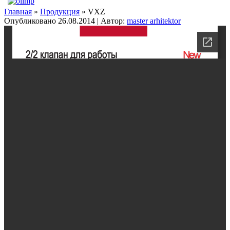
Главная
»
Продукция
» VXZ
Опубликовано
26.08.2014
|
Автор:
master arhitektor