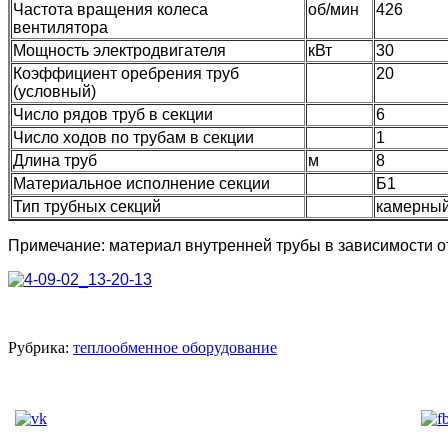
Частота вращения колеса
об/мин
426
вентилятора
Мощность электродвигателя
кВт
30
Коэффициент оребрения труб
20
(условный)
Число рядов труб в секции
6
Число ходов по трубам в секции
1
Длина труб
м
8
Материальное исполнение секции
Б1
Тип трубных секций
камерны
Примечание: мате
риал внутренней трубы в зависимости о
Рубрика:
теплообменное оборудование