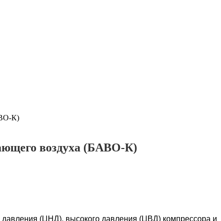
АВО-К)
ающего воздуха (БАВО-К)
 давления (ЦНД), высокого давления (ЦВД) компрессора и