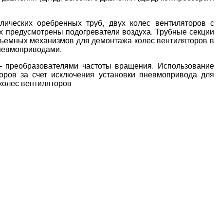
лических оребренных труб, двух колес вентиляторов с
х предусмотрены подогреватели воздуха. Трубные секции
дъемных механизмов для демонтажа колес вентиляторов в
пневмоприводами.
– преобразователям
и частоты вращения. Использование
оров за счет исключения установки пневмопривода для
 колес вентиляторов