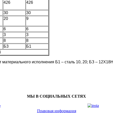
426
426
30
30
20
9
6
6
3
3
8
8
Б3
Б1
й
т материального исполнения Б1 – сталь 10, 20; БЗ – 12Х18
МЫ В СОЦИАЛЬНЫХ СЕТЯХ
Правовая информация