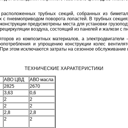
 расположенных трубных секций, собранных из биметал
х с пневмоприводом поворота лопастей. В трубных секция
оконструкц
ии предусмотрены места для установки грузопо
 рециркуляции воздуха, состоящий из панелей и жалюзи с 
торов из композитных материалов, а электродвигатели 
ропотреблен
ия и упрощению конструкции колес вентилят
. При этом исключаются затраты на сезонное обслуживание
ТЕХНИЧЕСКИЕ ХАРАКТЕРИСТИКИ
АВО ЦВД
АВО масла
2825
2670
3,63
0,6
2
2
2
2
2,8
2,8
2
2