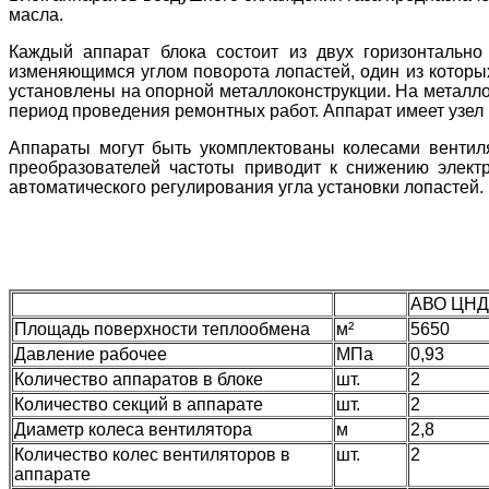
масла.
Каждый аппарат блока состоит из двух горизонтально
изменяющимся углом поворота лопастей, один из которы
установлены на опорной металлоконструкц
ии. На металл
период проведения ремонтных работ. Аппарат имеет узел
Аппараты могут быть укомплектованы колесами вентиля
преобразователей частоты приводит к снижению элект
автоматического регулирования угла установки лопастей
АВО ЦНД
Площадь поверхности теплообмена
м²
5650
Давление рабочее
МПа
0,93
Количество аппаратов в блоке
шт.
2
Количество секций в аппарате
шт.
2
Диаметр колеса вентилятора
м
2,8
Количество колес вентиляторов в
шт.
2
аппарате