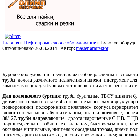
Главная
»
Нефтепромысловое оборудование
» Буровое оборудов
Опубликовано
26.03.2014
|
Автор:
master arhitektor
Буровое оборудование представляет собой различный вспомог
трубы, долота различного назначения и шнеки, инструмент для
комплектующих для буровых установок занимает качество их ис
Для колонкового бурения
: трубы бурильные ТБСУ (штанги буро
диаметров только из стали 45 стенка не менее 5мм и двух упо
подкоронники, подкоронники с клапаном, корпуса кернорвател
долота шнековые и забурники к ним, штанги шнековые, пере
88/127, трубы направляющие, долота шарошечные С-ЦВ, Т-ЦВ
поршнем, стаканы забивные с клапаном, быстросъемники, пере
обсадные ниппельные, ниппеля к обсадным трубам, шнеки пол
пневмоударники высокого давления и коронки к ним;
вспомог