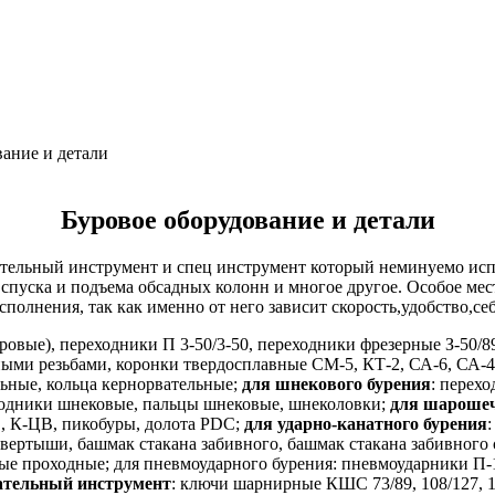
ание и детали
Буровое оборудование и детали
ательный инструмент и спец инструмент который неминуемо исп
 спуска и подъема обсадных колонн и многое другое. Особое мес
полнения, так как именно от него зависит скорость,удобство,с
вые), переходники П 3-50/3-50, переходники фрезерные З-50/89, 
рными резьбами, коронки твердосплавные СМ-5, КТ-2, СА-6, СА-
ьные, кольца кернорвательные;
для шнекового бурения
: перех
ходники шнековые, пальцы шнековые, шнеколовки;
для шарошеч
, К-ЦВ, пикобуры, долота PDC;
для ударно-канатного бурения
вертыши, башмак стакана забивного, башмак стакана забивного
ые проходные; для пневмоударного бурения: пневмоударники П-
ательный инструмент
: ключи шарнирные КШС 73/89, 108/127, 