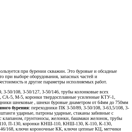
ользуется при бурении скважин. Это буровые и обсадные
то при выборе оборудования, запасных частей и
ебестоимость и другие параметры исполняемых работ.
3-50/108, 3-50/127, 3-50/146, трубы колонковые всех
4, СА-5, М-5, коронки твердосплавные усиленные КТУ-1,
одники шнековые , шнеки буровые диаметром от 64мм до 750мм
ного бурения
: переходники ПК 3-50/89, 3-50/108, 3-63,5/108, 3-
: штанги ударные, патроны ударные, стаканы забивные с
 с клапаном, грунтоносы, желонки, башмаки желонок, трубы
110, П-130, коронки КНШ-110, КНШ-130, К-110, К-130,
146/168, ключи короночные КК, ключи цепные КЦ, метчики