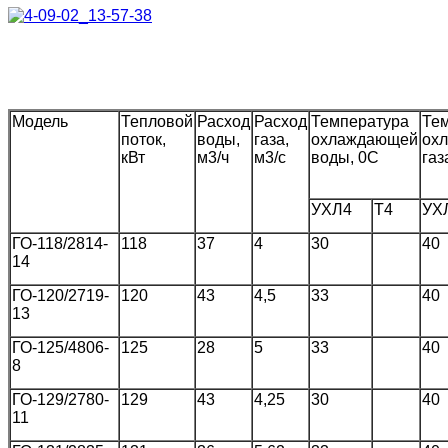
Модель
Тепловой
Расход
Расход
Температура
Те
поток,
воды,
газа,
охлаждающей
ох
кВт
м3/ч
м3/с
воды, 0С
газ
УХЛ4
Т4
УХ
ГО-118/2814-
118
37
4
30
40
14
ГО-120/2719-
120
43
4,5
33
40
13
ГО-125/4806-
125
28
5
33
40
8
ГО-129/2780-
129
43
4,25
30
40
11