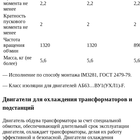
момента не
2,2
2,2
2,2
менее
Кратность
пускового
2
2
2
момента не
менее
Частота
вращения
1320
1320
89
об\мин
Масса, кг (не
5,6
5,6
5,6
более)
— Исполнение по способу монтажа IM3281, ГОСТ 2479-79.
— Класс изоляции для двигателей АБ63…ВУ1(УХЛ1)-F.
Двигатели для охлаждения трансформаторов и
подстанций
Двигатель обдува трансформатора за счет специальной
обмотки, обеспечивающей длительный срок эксплуатации
двигателя, охлаждает трансформаторы, делая их работу
эффективной и безопасной. Двигатели охлаждения