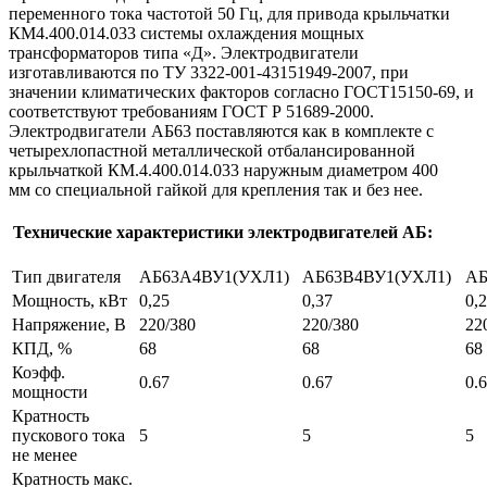
переменного тока частотой 50 Гц, для привода крыльчатки
КМ4.400.014.033 системы охлаждения мощных
трансформаторов типа «Д». Электродвигатели
изготавливаются по ТУ 3322-001-43151949-2007, при
значении климатических факторов согласно ГОСТ15150-69, и
соответствуют требованиям ГОСТ Р 51689-2000.
Электродвигатели АБ63 поставляются как в комплекте с
четырехлопастной металлической отбалансированной
крыльчаткой КМ.4.400.014.033 наружным диаметром 400
мм со специальной гайкой для крепления так и без нее.
Технические характеристики электродвигателей АБ:
Тип двигателя
АБ63А4ВУ1(УХЛ1)
АБ63В4ВУ1(УХЛ1)
АБ
Мощность, кВт
0,25
0,37
0,
Напряжение, В
220/380
220/380
22
КПД, %
68
68
68
Коэфф.
0.67
0.67
0.
мощности
Кратность
пускового тока
5
5
5
не менее
Кратность макс.