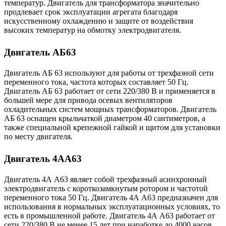
температур. Двигатель для трансформатора значительно
продлевает срок эксплуатации агрегата благодаря
искусственному охлаждению и защите от воздействия
высоких температур на обмотку электродвигателя.
Двигатель АБ63
Двигатель AБ 63 используют для работы от трехфазной сети
переменного тока, частота которых составляет 50 Гц.
Двигатель AБ 63 работает от сети 220/380 В и применяется в
большей мере для привода осевых вентиляторов
охладительных систем мощных трансформаторов. Двигатель
AБ 63 оснащен крыльчаткой диаметром 40 сантиметров, а
также специальной крепежной гайкой и щитом для установки
по месту двигателя.
Двигатель 4АА63
Двигатель 4А А63 являет собой трехфазный асинхронный
электродвигатель с короткозамкнутым ротором и частотой
переменного тока 50 Гц. Двигатель 4А А63 предназначен для
использования в нормальных эксплуатационных условиях, то
есть в промышленной работе. Двигатель 4А А63 работает от
сети 220/380 В не менее 15 лет при наработке до 4000 часов.