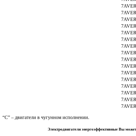
7AVER 
7AVER 
7AVER
7AVER
7AVER
7AVER 
7AVER 
7AVER 
7AVER 
7AVER
7AVER
7AVER
7AVER
7AVER
7AVER
7AVER
“С” – двигатели в чугунном исполнении.
Электродвигатели энергоэффективные Вы можете