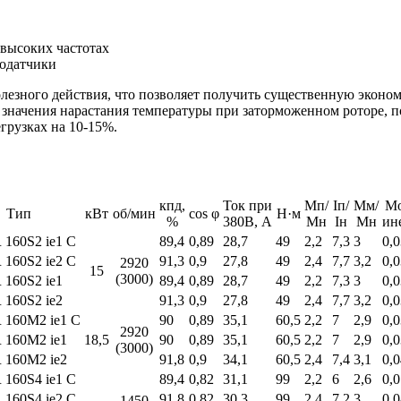
 высоких частотах
модатчики
езного действия, что позволяет получить существенную эконом
 значения нарастания температуры при заторможенном роторе, 
грузках на 10-15%.
кпд,
Ток при
Мп/
Iп/
Мм/
Мо
Тип
кВт
об/мин
cos φ
Н·м
%
380В, А
Мн
Iн
Мн
ин
160S2 ie1 C
89,4
0,89
28,7
49
2,2
7,3
3
0,
160S2 ie2 C
91,3
0,9
27,8
49
2,4
7,7
3,2
0,
2920
15
(3000)
160S2 ie1
89,4
0,89
28,7
49
2,2
7,3
3
0,
160S2 ie2
91,3
0,9
27,8
49
2,4
7,7
3,2
0,
 160M2 ie1 C
90
0,89
35,1
60,5
2,2
7
2,9
0,
2920
 160М2 ie1
18,5
90
0,89
35,1
60,5
2,2
7
2,9
0,
(3000)
 160М2 ie2
91,8
0,9
34,1
60,5
2,4
7,4
3,1
0,
160S4 ie1 C
89,4
0,82
31,1
99
2,2
6
2,6
0,
160S4 ie2 C
91,8
0,82
30,3
99
2,4
7,2
3
0,
1450