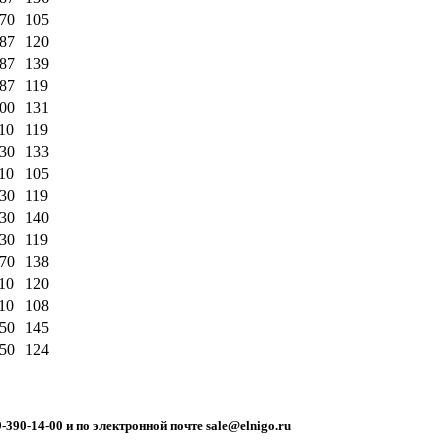
070
105
087
120
087
139
087
119
100
131
10
119
130
133
10
105
130
119
130
140
130
119
170
138
10
120
10
108
150
145
150
124
0-14-00 и по электронной почте sale@elnigo.ru