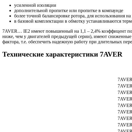
усиленной изоляции
дополнительной пропитке или пропитке в компаунде
более точной балансировке ротора, для использования на
в базовой комплектации в обмотку устанавливаются тер
7AVER… IE2 имеют повышенный на 1,1 – 2,4% коэффицент пол
ниже, чем у двигателей предыдущей серии), имеют сниженные
фактора, т.е. обеспечить надежную работу при длительных пере
Технические характеристики 7AVER
7AVER 
7AVER 
7AVER 
7AVER 
7AVER
7AVER
7AVER
7AVER 
7AVER 