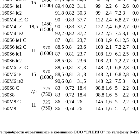
15
(1500)
160S4 ie1
89,4
0,82
31,1
99
2,2
6
2,6
0,
160S4 ie2
91,8
0,82
30,3
99
2,4
7,2
3
0,
 160М4 ie1 C
90
0,83
37,7
122
2,4
6,8
2,7
0,
1450
 160М4 ie1
18,5
90
0,83
37,7
122
2,4
6,8
2,7
0,
(1500)
 160М4 ie2
92,2
0,82
37,2
122
2,5
7,5
3,1
0,
160S6 ie1 C
87
0,81
23,7
108
1,9
6,1
2,5
0,1
160S6 ie2 C
88,5
0,8
23,6
108
2,1
7,2
2,7
0,
970
11
(1000)
160S6 ie1
87
0,81
23,7
108
1,9
6,1
2,5
0,1
160S6 ie2
88,5
0,8
23,6
108
2,1
7,2
2,7
0,
 160М6 ie1 C
88,5
0,81
31,8
148
2,1
6,8
2,8
0,
970
 160М6 ie1
15
88,5
0,81
31,8
148
2,1
6,8
2,8
0,
(1000)
 160М6 ie2
90,6
0,8
31,5
148
2,2
7,5
3
0,
 160S8 C
83
0,72
18,4
98,8
1,6
5
2,2
0,1
725
7,5
(750)
 160S8
83
0,72
18,4
98,8
1,6
5
2,2
0,1
 160М8 C
86
0,74
26
145
1,6
5
2,2
0,
725
11
(750)
 160М8
86
0,74
26
145
1,6
5
2,2
0,
 приобрести обратившись в компанию ООО “ЭЛНИГО” по телефону 8-499-39