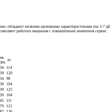
ию, обладают низкими шумовыми характеристиками (на 3-7 дБ
позволяют работать машинам с повышенным значением сервис
м.
кг
ерц
034
114
039
120
034
98
039
104
039
125
039
104
045
111
070
121
087
136