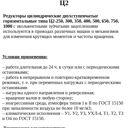
Ц2
Редукторы цилиндрические двухступенчатые
горизонтальные
типа Ц2-250, 300, 350, 400, 500, 650, 750,
1000
с эвольвентными зубчатыми зацеплениями
используются в приводах различных машин и механизмов
для изменения крутящих моментов и частоты вращения.
Условия применения:
– работа длительная до 24 ч. в сутки или с периодическими
остановками;
– работа в непрерывном и повторно-кратковременном
режимах, т. е. при переменных нагрузках с периодическими
остановками
– нагрузка одного направления и реверсивная;
– вращение валов в любую сторону;
– неагрессивная среда, атмосфера типов I и II по ГОСТ 15150
при запыленности воздуха не более 10 мг/м3;
– климатические исполнения – У1, У2, УЗ, УХЛ-4, Т1, Т2, ТЗ
и О4 по ГОСТ 15150.