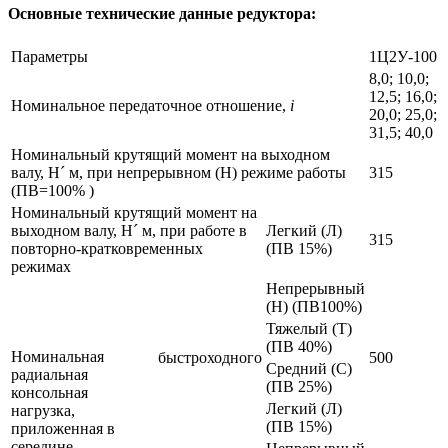
Основные технические данные редуктора:
Параметры
1Ц2У-100
8,0; 10,0;
12,5; 16,0;
Номинальное передаточное отношение,
i
20,0; 25,0;
31,5; 40,0
Номинальный крутящий момент на выходном
валу, Н´ м, при непрерывном (Н) режиме работы
315
(ПВ=100% )
Номинальный крутящий момент на
выходном валу, Н´ м, при работе в
Легкий (Л)
315
повторно-кратковременных
(ПВ 15%)
режимах
Непрерывный
(Н) (ПВ100%)
Тяжелый (Т)
(ПВ 40%)
Номинальная
быстроходного
500
Средний (С)
радиальная
(ПВ 25%)
консольная
Легкий (Л)
нагрузка,
(ПВ 15%)
приложенная в
середине