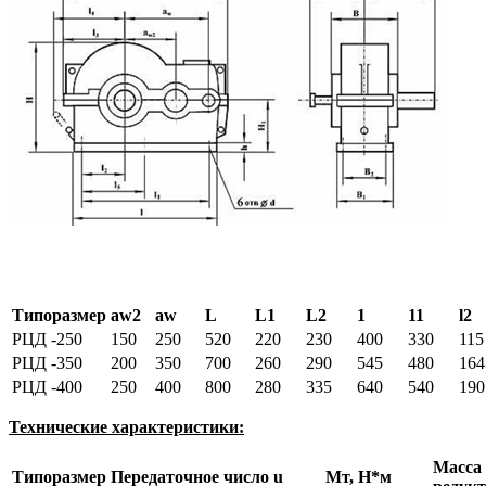
Типоразмер
аw2
aw
L
L1
L2
1
11
l2
РЦД -250
150
250
520
220
230
400
330
115
РЦД -350
200
350
700
260
290
545
480
164
РЦД -400
250
400
800
280
335
640
540
190
Технические характеристики:
Масса
Типоразмер
Передаточное число u
Мт, Н*м