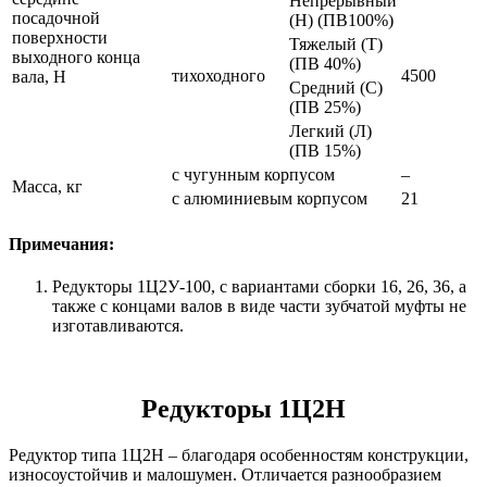
Непрерывный
посадочной
(Н) (ПВ100%)
поверхности
Тяжелый (Т)
выходного конца
(ПВ 40%)
тихоходного
4500
вала, Н
Средний (С)
(ПВ 25%)
Легкий (Л)
(ПВ 15%)
с чугунным корпусом
–
Масса, кг
с алюминиевым корпусом
21
Примечания:
Редукторы 1Ц2У-100, с вариантами сборки 16, 26, 36, а
также с концами валов в виде части зубчатой муфты не
изготавливаются.
Редукторы 1Ц2Н
Редуктор типа 1Ц2Н – благодаря особенностям конструкции,
износоустойчив и малошумен. Отличается разнообразием