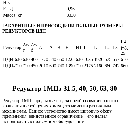
Н.м
КПД
0,96
Масса, кг
3330
ГАБАРИТНЫЕ И ПРИСОЕДИНИТЕЛЬНЫЕ РАЗМЕРЫ
РЕДУКТОРОВ ЦДН
L4
Aw
Aw
Редуктор
A
A1
B
H
H1
L
L1
L2
L3
і=8
т
б
25
ЦДН-630
630
400
1770
540
650
1225
630
1935
1920
575
657
610
ЦДН-710
710
450
2010
600
740
1390
710
2175
2160
660
742
660
Редуктор 1МПз 31.5, 40, 50, 63, 80
Редуктор 1МПз предназначен для преобразования частоты
вращения и сообщения крутящего момента различным
механизмам. Данное устройство имеет широкую сферу
применения, единственное ограничение – его нельзя
использовать в подъемном оборудовании.