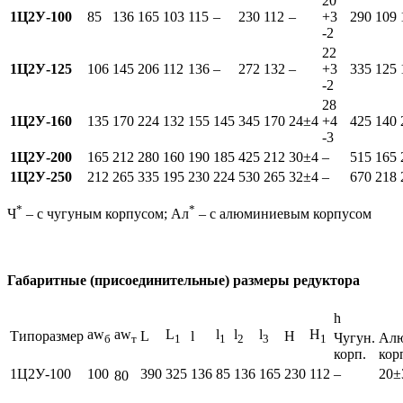
20
1Ц2У-100
85
136
165
103
115
–
230
112
–
+3
290
109
-2
22
1Ц2У-125
106
145
206
112
136
–
272
132
–
+3
335
125
-2
28
1Ц2У-160
135
170
224
132
155
145
345
170
24±4
+4
425
140
-3
1Ц2У-200
165
212
280
160
190
185
425
212
30±4
–
515
165
1Ц2У-250
212
265
335
195
230
224
530
265
32±4
–
670
218
*
*
Ч
– с чугуным корпусом; Ал
– с алюминиевым корпусом
Габаритные (присоединительные) размеры редуктора
h
aw
aw
L
l
l
l
H
Типоразмер
L
l
H
Чугун.
Ал
б
т
1
1
2
3
1
корп.
кор
1Ц2У-100
100
390
325
136
85
136
165
230
112
–
20±
80