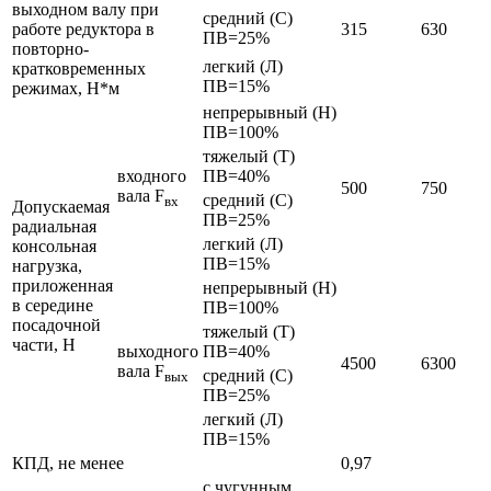
выходном валу при
средний (С)
работе редуктора в
315
630
ПВ=25%
повторно-
легкий (Л)
кратковременных
ПВ=15%
режимах, Н*м
непрерывный (Н)
ПВ=100%
тяжелый (Т)
входного
ПВ=40%
500
750
вала F
средний (С)
вх
Допускаемая
ПВ=25%
радиальная
легкий (Л)
консольная
ПВ=15%
нагрузка,
приложенная
непрерывный (Н)
в середине
ПВ=100%
посадочной
тяжелый (Т)
части, Н
выходного
ПВ=40%
4500
6300
вала F
средний (С)
вых
ПВ=25%
легкий (Л)
ПВ=15%
КПД, не менее
0,97
с чугунным