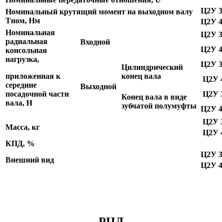
Ц2У 
Номинальный крутящий момент на выходном валу
Тном, Нм
Ц2У 
Номинальная
Ц2У 
радиальная
Входной
Ц2У 
консольная
нагрузка,
Ц2У 
Цилиндрический
приложенная к
конец вала
Ц2У 
середине
Выходной
посадочной части
Ц2У 
Конец вала в виде
вала, Н
зубчатой полумуфты
Ц2У 
Ц2У 
Масса, кг
Ц2У 
КПД, %
Ц2У 
Внешний вид
Ц2У 
РЦД