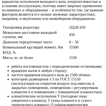
вариантов исполнения выходного вала, неприхотливостью к
условиям эксплуатации, поэтому имеет широкое применение
на машинах и оборудовании – в особенности там, где важным
фактором являются его низкие шумовые характеристики,
например, в медтехнике или конвейерном оборудовании.
Типоразмер редуктора
1Ц2Н-450
Межосевое расстояние выходной
450
ступени, мм
Диапазон передаточных чисел
8 – 50
Номинальный крутящий момент, Нм
35500
КПД, %
Масса, кг, не более
1530
работа постоянная или с периодическими остановками;
вращение валов в любую сторону;
частота вращения входного вала до 1500 об/мин;
категории размещения 1-5 по ГОСТ 15150
(эксплуатация на открытом воздухе под навесом, в
закрытых помещениях, помещениях с регулируемым
климатом и в помещениях с повышенной влажностью);
климатические исполнения У (погодные зоны
умеренного климата), Т (зоны влажного и сухого
тропического климата), О (общеклиматическое