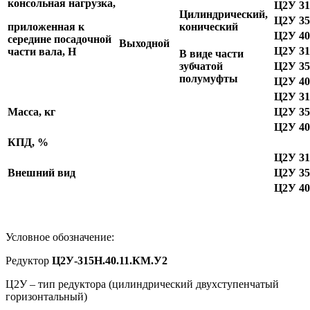
консольная нагрузка,
Ц2У 31
Цилиндрический,
Ц2У 35
приложенная к
конический
Ц2У 4
середине посадочной
Выходной
Ц2У 3
части вала, Н
В виде части
зубчатой
Ц2У 35
полумуфты
Ц2У 40
Ц2У 31
Масса, кг
Ц2У 35
Ц2У 40
КПД, %
Ц2У 31
Внешний вид
Ц2У 35
Ц2У 4
Условное обозначение:
Редуктор
Ц2У-315Н.40.11.КМ.У2
Ц2У – тип редуктора (цилиндрический двухступенчатый
горизонтальный)