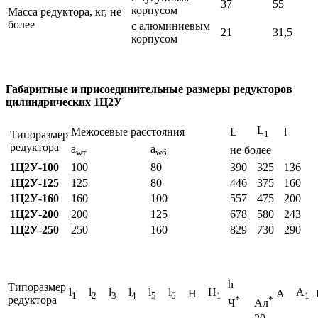
37
55
корпусом
Масса редуктора, кг, не
более
с алюминиевым
21
31,5
корпусом
Габаритные и присоединительные размеры редукторов
цилиндрических 1Ц2У
L
Межосевые расстояния
L
l
Типоразмер
1
редуктора
a
a
не более
wт
wб
1Ц2У-100
100
80
390
325
136
1Ц2У-125
125
80
446
375
160
1Ц2У-160
160
100
557
475
200
1Ц2У-200
200
125
678
580
243
1Ц2У-250
250
160
829
730
290
h
Типоразмер
l
l
l
l
l
l
H
A
H
A
1
2
3
4
5
6
1
1
редуктора
*
*
Ч
Ал