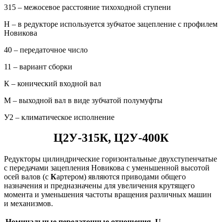
315 – межосевое расстояние тихоходной ступени
Н – в редукторе используется зубчатое зацепление с профилем
Новикова
40 – передаточное число
11 – вариант сборки
К – конический входной вал
М – выходной вал в виде зубчатой полумуфты
У2 – климатическое исполнение
Ц2У-315К, Ц2У-400К
Редукторы цилиндрические горизонтальные двухступенчатые
с передачами зацепления Новикова с уменьшенной высотой
осей валов (с
К
артером) являются приводами общего
назначения и предназначены для увеличения крутящего
момента и уменьшения частоты вращения различных машин
и механизмов.
Номинальные передаточные отношения, U