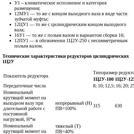
У1 – климатическое исполнение и категория
размещения;
12МУ1 — то же с концом выходного вала в виде части
зубчатой муфты;
12ЦУ1 — то же с цилиндрическим концом выходного
вала;
16У1 — то же с полым валом и вариантом сборки 16;
12ПУ1 — в обозначении 1Ц2У-250 с несимметричным
полым валом.
Технические характеристики редукторов цилиндрических
1Ц2У
Типоразмер редукт
Показатель редуктора
1Ц2У-100
1Ц2У-12
Передаточные числа
8; 10; 12,5; 16; 20; 2
Номинальный
крутящий момент на
выходном валу при
непрерывный (Н)
315
630
длительной работе с
ПВ=100%
постоянной
нагрузкой, Н*м
Номинальный
тяжелый (Т)
крутящий момент на
ПВ=40%