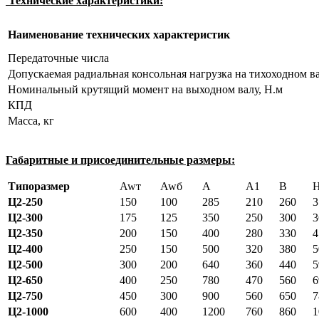
Технические характеристики:
Наименование технических характеристик
Передаточные числа
Допускаемая радиальная консольная нагрузка на тихоходном ва
Номинальный крутящий момент на выходном валу, Н.м
КПД
Масса, кг
Габаритные и присоединительные размеры:
Типоразмер
Awт
Awб
A
A1
B
Ц2-250
150
100
285
210
260
3
Ц2-300
175
125
350
250
300
3
Ц2-350
200
150
400
280
330
4
Ц2-400
250
150
500
320
380
5
Ц2-500
300
200
640
360
440
5
Ц2-650
400
250
780
470
560
6
Ц2-750
450
300
900
560
650
7
Ц2-1000
600
400
1200
760
860
1