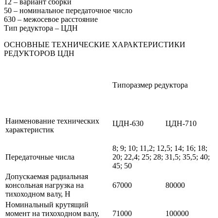
12 – вариант сборки
50 – номинальное передаточное число
630 – межосевое расстояние
Тип редуктора – ЦДН
ОСНОВНЫЕ ТЕХНИЧЕСКИЕ ХАРАКТЕРИСТИКИ
РЕДУКТОРОВ ЦДН
Типоразмер редуктора
Наименование технических
ЦДН-630
ЦДН-710
характеристик
8; 9; 10; 11,2; 12,5; 14; 16; 18;
Передаточные числа
20; 22,4; 25; 28; 31,5; 35,5; 40;
45; 50
Допускаемая радиальная
консольная нагрузка на
67000
80000
тихоходном валу, Н
Номинальный крутящий
момент на тихоходном валу,
71000
100000