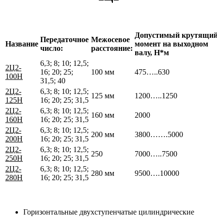
Допустимый крутящи
Передаточное
Межосевое
Название
момент на выходном
число:
расстояние:
валу, Н*м
6,3; 8; 10; 12,5;
2Ц2-
16; 20; 25;
100 мм
475…..630
100Н
31,5; 40
2Ц2-
6,3; 8; 10; 12,5;
125 мм
1200…..1250
125Н
16; 20; 25; 31,5
2Ц2-
6,3; 8; 10; 12,5;
160 мм
2000
160Н
16; 20; 25; 31,5
2Ц2-
6,3; 8; 10; 12,5;
200 мм
3800…….5000
200Н
16; 20; 25; 31,5
2Ц2-
6,3; 8; 10; 12,5;
250
7000…..7500
250Н
16; 20; 25; 31,5
2Ц2-
6,3; 8; 10; 12,5;
280 мм
9500….10000
280Н
16; 20; 25; 31,5
Горизонтальные двухступенчатые цилиндрические