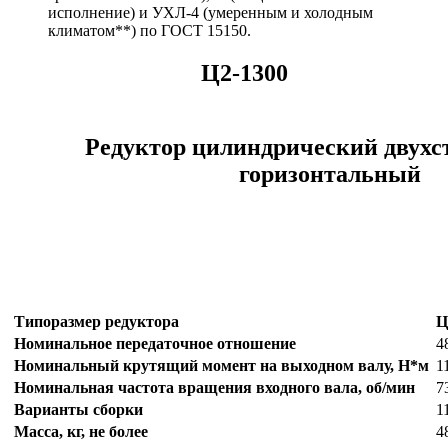
исполнение) и УХЛ-4 (умеренным и холодным
климатом**) по ГОСТ 15150.
Ц2-1300
Редуктор цилиндрический двух
горизонтальный
Типоразмер редуктора
Ц
Номинальное передаточное отношение
4
Номинальный крутящий момент на выходном валу, Н*м
1
Номинальная частота вращения входного вала, об/мин
7
Варианты сборки
1
Масса, кг, не более
4