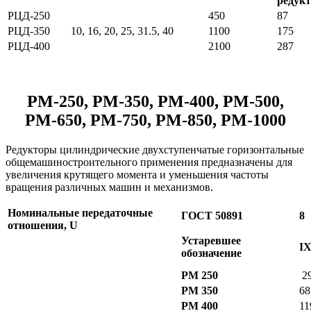
редукт
РЦД-250
450
87
РЦД-350
10, 16, 20, 25, 31.5, 40
1100
175
РЦД-400
2100
287
РМ-250, РМ-350, РМ-400, РМ-500,
РМ-650, РМ-750, РМ-850, РМ-1000
Редукторы цилиндрические двухступенчатые горизонтальные
общемашиностроительного применения предназначены для
увеличения крутящего момента и уменьшения частоты
вращения различных машин и механизмов.
Номинальные передаточные
ГОСТ 50891
8
отношения, U
Устаревшее
I
обозначение
РМ 250
2
РМ 350
68
РМ 400
11