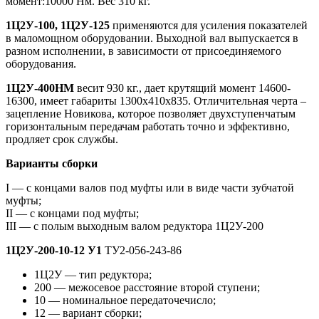
момент:10000 Нм. Вес 310 кг.
1Ц2У-100, 1Ц2У-125
применяются для усиления показателей
в маломощном оборудовании. Выходной вал выпускается в
разном исполнении, в зависимости от присоединяемого
оборудования.
1Ц2У-400НМ
весит 930 кг., дает крутящий момент 14600-
16300, имеет габариты 1300x410x835. Отличительная черта –
зацепление Новикова, которое позволяет двухступенчатым
горизонтальным передачам работать точно и эффективно,
продляет срок службы.
Варианты сборки
I — с концами валов под муфты или в виде части зубчатой
муфты;
II — с концами под муфты;
III — с полым выходным валом редуктора 1Ц2У-200
1Ц2У-200-10-12 У1
ТУ2-056-243-86
1Ц2У — тип редуктора;
200 — межосевое расстояние второй ступени;
10 — номинальное передаточечисло;
12 — вариант сборки;