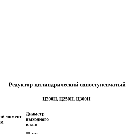
Редуктор цилиндрический одноступенчатый
Ц200Н, Ц250Н, Ц300Н
Диаметр
ий момент
выходного
*м
вала:
65 мм