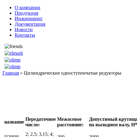
О компании
Продукция
Инжиниринг
Документация
Новости
Контакты
Главная
» Цилиндрические одноступенчатые редукторы
Передаточное
Межосевое
Допустимый крутящ
название
число:
расстояние:
на выходном валу, Н
2; 2,5; 3,15; 4;
Ц200Н
200
2000