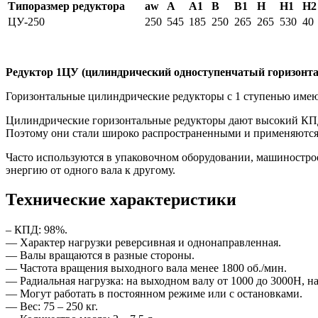
Типоразмер редуктора
аw
А
А1
В
В1
H
H1
H2
ЦУ-250
250
545
185
250
265
265
530
40
Редуктор 1ЦУ (цилиндрический одноступенчатый горизонт
Горизонтальные цилиндрические редукторы с 1 ступенью имеют 
Цилиндрические горизонтальные редукторы дают высокий КПД
Поэтому они стали широко распространенными и применяются
Часто используются в упаковочном оборудовании, машиностро
энергию от одного вала к другому.
Технические характеристики
– КПД: 98%.
— Характер нагрузки реверсивная и однонаправленная.
— Валы вращаются в разные стороны.
— Частота вращения выходного вала менее 1800 об./мин.
— Радиальная нагрузка: на выходном валу от 1000 до 3000Н, н
— Могут работать в постоянном режиме или с остановками.
— Вес: 75 – 250 кг.