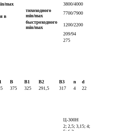
in/max
3800/4000
тихоходного
7700/7900
min/max
я в
быстроходного
1200/2200
min/max
209/94
275
1
B
B1
B2
B3
n
d
65
375
325
291,5
317
4
22
Ц-300Н
2; 2,5; 3,15; 4;