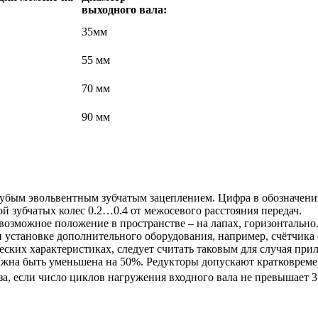
выходного вала:
35мм
55 мм
70 мм
90 мм
бым эвольвентным зубчатым зацеплением. Цифра в обозначении 
ой зубчатых колес 0.2…0.4 от межосевого расстояния передач.
 возможное положение в пространстве – на лапах, горизонтальн
при установке дополнительного оборудования, например, счётчика
еских характеристиках, следует считать таковым для случая при
должна быть уменьшена на 50%. Редукторы допускают кратковрем
за, если число циклов нагружения входного вала не превышает 3