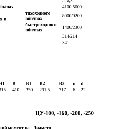
5; 6,3
in/max
4100 5000
тихоходного
8000/9200
min/max
я в
быстроходного
1400/2300
min/max
314/214
341
H1
B
B1
B2
B3
n
d
315
410
350
291,5
317
6
22
ЦУ-100, -160, -200, -250
ий момент на
Диаметр