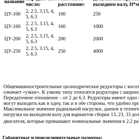
название
число:
расстояние:
выходном валу, Н*м
2, 2.5, 3.15, 4,
ЦУ-100
100
250
5, 6.3
2, 2.5, 3.15, 4,
ЦУ-160
160
1000
5, 6.3
2, 2.5, 3.15, 4,
ЦУ-200
200
2000
5, 6.3
2, 2.5, 3.15, 4,
ЦУ-250
250
4000
5, 6.3
Общемашиностроительные цилиндрические редукторы с косозу
означает «узкие». К узкому типу относятся редукторы с ширин
Передаточное отношение – от 2 до 6.3. Редукторы имеют одно
могут выходить как в одну, так и в обе стороны, что удобно 
Максимальное значение радиальной нагрузки, данное в технич
нагрузка на выходном валу для вариантов сборки 13, 23, 33 
двигателя, которые превышают номинальные значения в 2.2 ра
Габаритные и присоединительные размеры: