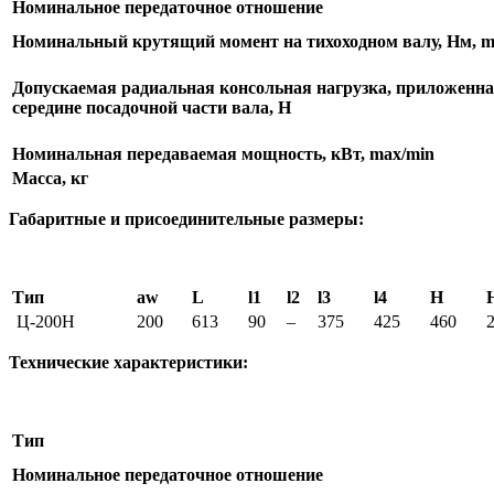
Номинальное передаточное отношение
Номинальный крутящий момент на тихоходном валу, Нм, m
Допускаемая радиальная консольная нагрузка, приложенна
середине посадочной части вала, Н
Номинальная передаваемая мощность, кВт, max/min
Масса, кг
Габаритные и присоединительные размеры:
Тип
aw
L
l1
l2
l3
l4
H
Ц-200Н
200
613
90
–
375
425
460
Технические характеристики:
Тип
Номинальное передаточное отношение