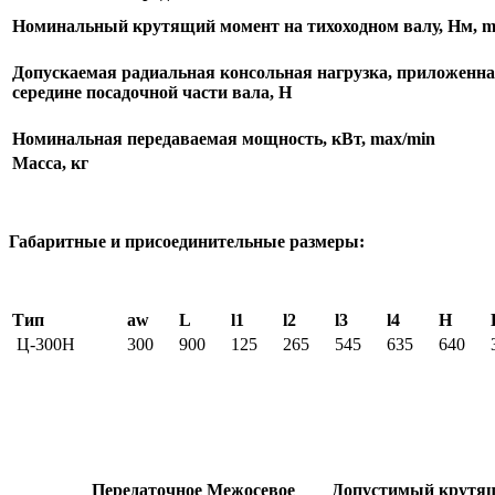
Номинальный крутящий момент на тихоходном валу, Нм, m
Допускаемая радиальная консольная нагрузка, приложенна
середине посадочной части вала, Н
Номинальная передаваемая мощность, кВт, max/min
Масса, кг
Габаритные и присоединительные размеры:
Тип
aw
L
l1
l2
l3
l4
H
Ц-300Н
300
900
125
265
545
635
640
Передаточное
Межосевое
Допустимый крутящ