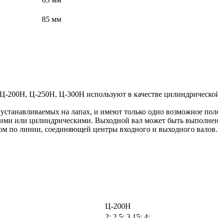
85 мм
Ц-200Н, Ц-250Н, Ц-300Н используют в качестве цилиндрической
 устанавливаемых на лапах, и имеют только одно возможное пол
ескими или цилиндрическими. Выходной вал может быть выполнен
ом по линии, соединяющей центры входного и выходного валов.
Ц-200Н
2; 2,5; 3,15; 4;