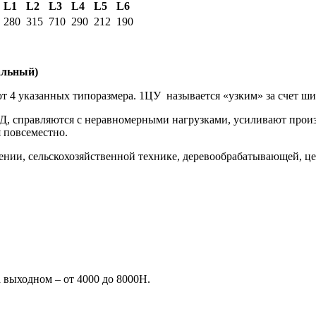
L1
L2
L3
L4
L5
L6
280
315
710
290
212
190
альный)
4 указанных типоразмера. 1ЦУ называется «узким» за счет шири
, справляются с неравномерными нагрузками, усиливают произ
 повсеместно.
ении, сельскохозяйственной технике, деревообрабатывающей, ц
а выходном – от 4000 до 8000Н.