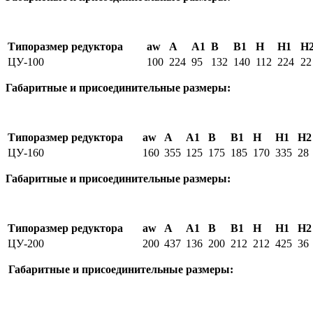
Типоразмер редуктора
аw
А
А1
В
В1
H
H1
H
ЦУ-100
100
224
95
132
140
112
224
22
Габаритные и присоединительные размеры:
Типоразмер редуктора
аw
А
А1
В
В1
H
H1
H2
ЦУ-160
160
355
125
175
185
170
335
28
Габаритные и присоединительные размеры:
Типоразмер редуктора
аw
А
А1
В
В1
H
H1
H2
ЦУ-200
200
437
136
200
212
212
425
36
Габаритные и присоединительные размеры: