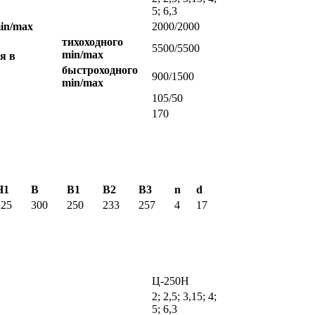
5; 6,3
in/max
2000/2000
тихоходного
5500/5500
min/max
я в
быстроходного
900/1500
min/max
105/50
170
H1
B
B1
B2
B3
n
d
225
300
250
233
257
4
17
Ц-250Н
2; 2,5; 3,15; 4;
5; 6,3