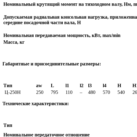
Номинальный крутящий момент на тихоходном валу, Нм, m
Допускаемая радиальная консольная нагрузка, приложенна
середине посадочной части вала, Н
Номинальная передаваемая мощность, кВт, max/min
Масса, кг
Габаритные и присоединительные размеры:
Тип
aw
L
l1
l2
l3
l4
H
H
Ц-250Н
250
795
110
–
480
570
540
2
Технические характеристики:
Тип
Номинальное передаточное отношение