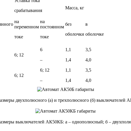
Уставка тока
Масса, кг
срабатывания
на
на
янного
без
в
переменном
постоянном
оболочки
оболочке
токе
токе
6
1,1
3,5
6; 12
–
1,4
4,0
6; 12
1,1
3,5
6; 12
–
1,4
4,0
змеры двухполюсного (а) и трехполюсного (б) выключателей АК
размеры выключателей АК50КБ: а – однополюсный; б – двухпол