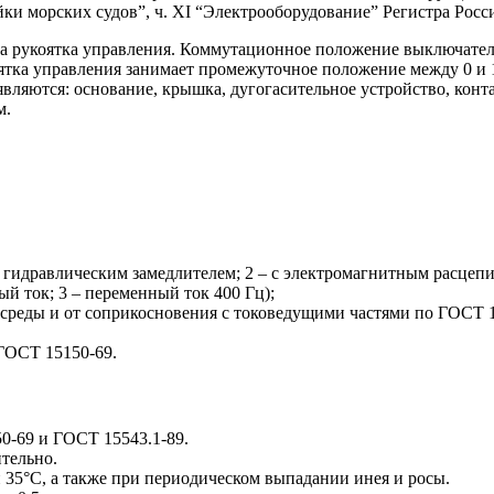
ки морских судов”, ч. ХI “Электрооборудование” Регистра Росс
а рукоятка управления. Коммутационное положение выключателя
тка управления занимает промежуточное положение между 0 и 1
ляются: основание, крышка, дугогасительное устройство, конта
м.
 гидравлическим замедлителем; 2 – с электромагнитным расцепи
ый ток; 3 – переменный ток 400 Гц);
реды и от соприкосновения с токоведущими частями по ГОСТ 14
ГОСТ 15150-69.
0-69 и ГОСТ 15543.1-89.
тельно.
 35°С, а также при периодическом выпадании инея и росы.