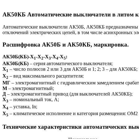
АК50КБ Автоматические выключатели в литом ко
Автоматические выключатели АК50Б, АК50КБ предназначены дл
отключений электрических цепей, в том числе асинхронных эл
Расшифровка АК50Б и АК50КБ, маркировка.
АК50Б(КБ)-Х
-Х
-Х
-Х
-Х
:
1
2
3
4
5
АК50Б(КБ)
– серия автоматического выключателя;
Х
– число полюсов 2 или 3 для АК50Б и 1; 2; 3 – для АК50КБ;
1
Х
– вид максимального расцепителя:
2
МГ
– электромагнитный с гидравлическим замедлением сраба
М
– электромагнитный;
Д
– электромагнитный привод (для выключателей АК50КБ);
Х
– номинальный ток, А;
3
Х
– уставка, In;
4
Х
– климатическое исполнение и категория размещения: ОМ2
5
Технические характеристики автоматических вы