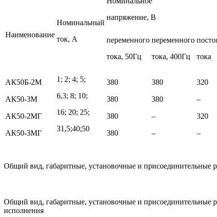
Номинальное
напряжение, В
Номинальный
Наименование
ток, А
переменного
переменного
посто
тока, 50Гц
тока, 400Гц
тока
1; 2; 4; 5;
АК50Б-2М
380
380
320
6,3; 8; 10;
АК50-3М
380
380
–
16; 20; 25;
АК50-2МГ
380
–
320
31,5;40;50
АК50-3МГ
380
–
–
Общий вид, габаритные, установочные и присоединительные ра
Общий вид, габаритные, установочные и присоединительные 
исполнения