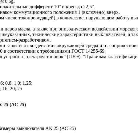
м 0,5g.
одолжительные дифферент 10° и крен до 22,5°.
знаком коммутационного положения 1 (включено) вверх.
м числе токопроводящей) в количестве, нарушающем работу выкл
паров масла, а также при эпизодическом воздействии морского
ышеуказанных, технические характеристики выключателей, а та
приятием-разработчиком.
ни защиты от воздействия окружающей среды и от соприкоснове
0 в соответствии с требованиями ГОСТ 14255-69.
 устройств электроустановок” (ПУЭ); “Правилам классификации
0,8; 1,0; 1,25;
; 16; 20; 25
 25 (АС 25)
азмеры выключателя АК 25 (АС 25)