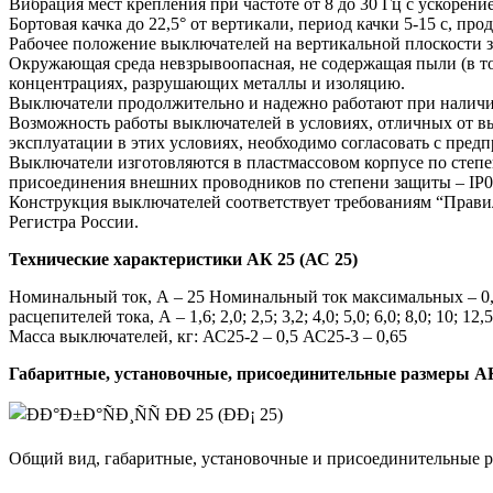
Вибрация мест крепления при частоте от 8 до 30 Гц с ускорение
Бортовая качка до 22,5° от вертикали, период качки 5-15 с, пр
Рабочее положение выключателей на вертикальной плоскости 
Окружающая среда невзрывоопасная, не содержащая пыли (в то
концентрациях, разрушающих металлы и изоляцию.
Выключатели продолжительно и надежно работают при наличии 
Возможность работы выключателей в условиях, отличных от в
эксплуатации в этих условиях, необходимо согласовать с пред
Выключатели изготовляются в пластмассовом корпусе по степе
присоединения внешних проводников по степени защиты – IР0
Конструкция выключателей соответствует требованиям “Правил
Регистра России.
Технические характеристики АК 25 (АС 25)
Номинальный ток, А – 25 Номинальный ток максимальных – 0,6; 
расцепителей тока, А – 1,6; 2,0; 2,5; 3,2; 4,0; 5,0; 6,0; 8,0; 10; 12,5
Масса выключателей, кг: АС25-2 – 0,5 АС25-3 – 0,65
Габаритные, установочные, присоединительные размеры АК
Общий вид, габаритные, установочные и присоединительные р