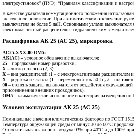
электроустановок” (ПУЭ); “Правилам классификации и настрой
В качестве указателя коммутационного положения использован
включенное положение. При автоматическом отключении рукоя
выключателя не более 5 даН. Основными узлами выключателя яв
электромагнитный расцепитель с гидравлическим замедлителе
Расшифровка АК 25 (АС 25), маркировка.
АС25-ХХХ-00 ОМ5:
АК(АС)
– условное обозначение выключателя;
25
– порядковый номер разработки;
Х
– число полюсов (2, 3);
Х
– вид расцепителей (1 – с электромагнитным расцепителем и
Х
– род тока и частота (1 – переменный ток 50 Гц; 2 – постоянн
00
– степень защиты выключателя от воздействия окружающей с
присоединения внешних проводников);
ОМ5
– климатическое исполнение и категория размещения по 
Условия эксплуатации АК 25 (АС 25)
Номинальные значения климатических факторов по ГОСТ 1515
Температура окружающей среды от минус 30 до 60°С продолжи
Относительная влажность воздуха 93% при 40°С и до 100% при