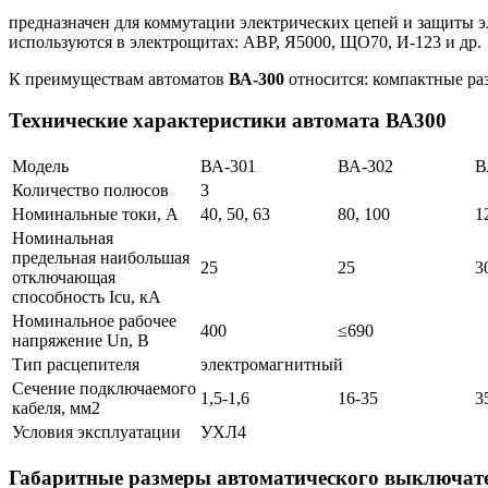
предназначен для коммутации электрических цепей и защиты э
используются в электрощитах: АВР, Я5000, ЩО70, И-123 и др.
К преимуществам автоматов
ВА-300
относится: компактные ра
Технические характеристики автомата ВА300
Модель
ВА-301
ВА-302
В
Количество полюсов
3
Номинальные токи, А
40, 50, 63
80, 100
1
Номинальная
предельная наибольшая
25
25
3
отключающая
способность Icu, кА
Номинальное рабочее
400
≤690
напряжение Un, В
Тип расцепителя
электромагнитный
Сечение подключаемого
1,5-1,6
16-35
3
кабеля, мм2
Условия эксплуатации
УХЛ4
Габаритные размеры автоматического выключат