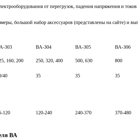
лектрооборудования от перегрузок, падения напряжения и токо
змеры, большой набор аксессуаров (представлены на сайте) и вы
А-303
ВА-304
ВА-305
ВА-306
25, 160, 200
250, 320, 400
500, 630
800
0/40
35
35
35
5-120
120-240
240-370
370-480
еля ВА