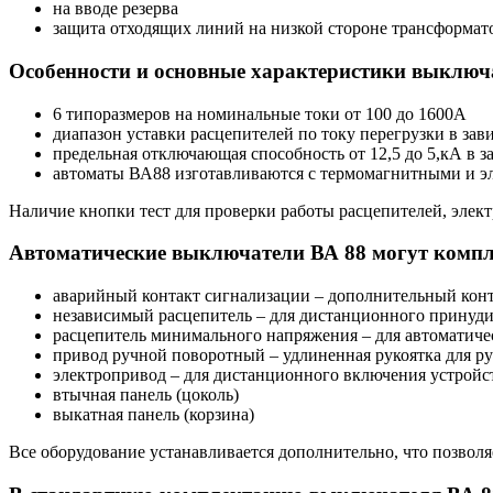
на вводе резерва
защита отходящих линий на низкой стороне трансформат
Особенности и основные характеристики выключ
6 типоразмеров на номинальные токи от 100 до 1600А
диапазон уставки расцепителей по току перегрузки в зав
предельная отключающая способность от 12,5 до 5,кА в з
автоматы ВА88 изготавливаются с термомагнитными и 
Наличие кнопки тест для проверки работы расцепителей, элек
Автоматические выключатели ВА 88 могут компл
аварийный контакт сигнализации – дополнительный конт
независимый расцепитель – для дистанционного принуди
расцепитель минимального напряжения – для автоматиче
привод ручной поворотный – удлиненная рукоятка для р
электропривод – для дистанционного включения устройс
втычная панель (цоколь)
выкатная панель (корзина)
Все оборудование устанавливается дополнительно, что позвол