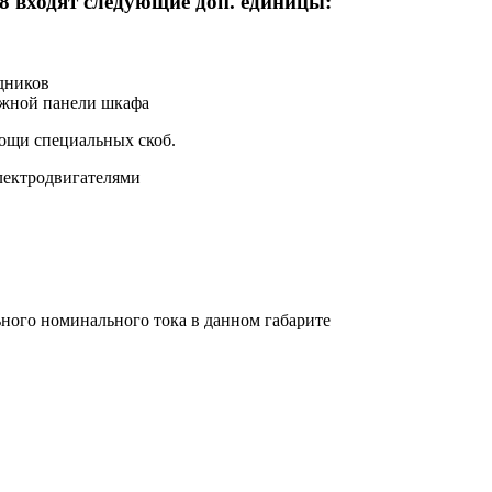
 входят следующие доп. единицы:
одников
ажной панели шкафа
мощи специальных скоб.
лектродвигателями
ного номинального тока в данном габарите