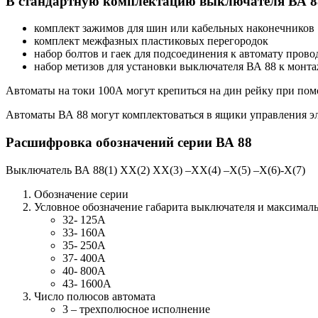
В стандартную комплектацию выключателя ВА 88
комплект зажимов для шин или кабельных наконечников
комплект межфазных пластиковых перегородок
набор болтов и гаек для подсоединения к автомату пров
набор метизов для установки выключателя ВА 88 к монт
Автоматы на токи 100А могут крепиться на дин рейку при по
Автоматы ВА 88 могут комплектоваться в ящики управления э
Расшифровка обозначений серии ВА 88
Выключатель ВА 88(1) ХХ(2) ХХ(3) –ХХ(4) –Х(5) –Х(6)-Х(7)
Обозначение серии
Условное обозначение габарита выключателя и максималь
32- 125А
33- 160А
35- 250А
37- 400А
40- 800А
43- 1600А
Число полюсов автомата
3 – трехполюсное исполнение