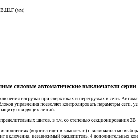
 В,Ш,Г (мм)
ные силовые автоматические выключатели серии
ключения нагрузки при сверхтоках и перегрузках в сети. Автом
оков управления позволяет контролировать параметры сети, уз
 защиту отходящих линий.
спределительных щитов, в т.ч. со степенью секционирования 3B
м
исполнениях (корзина идет в комплекте) с возможностью выбор
ит включения, независимый расцепитель, 4 дополнительных кон