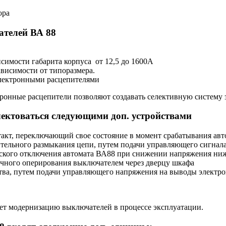
ора
ателей ВА 88
исимости габарита корпуса от 12,5 до 1600А
ависимости от типоразмера.
электронными расцепителями
тронные расцепители позволяют создавать селективную систему
ектоваться следующими доп. устройствами
акт, переключающий свое состояние в момент срабатывания авт
тельного размыкания цепи, путем подачи управляющего сигнал
ского отключения автомата ВА88 при снижении напряжения ниж
учного оперирования выключателем через дверцу шкафа
тва, путем подачи управляющего напряжения на выводы электро
яет модернизацию выключателей в процессе эксплуатации.