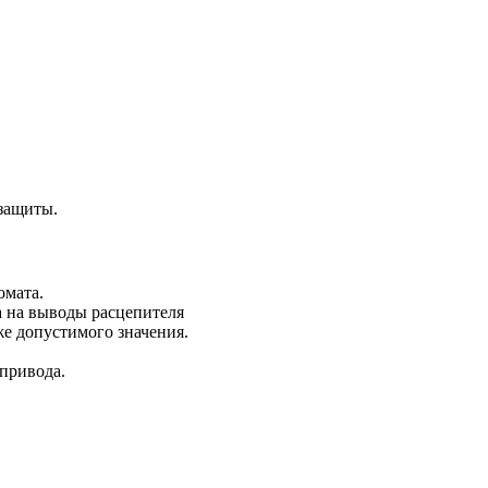
 защиты.
омата.
а на выводы расцепителя
е допустимого значения.
привода.