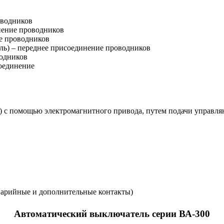
оводников
нение проводников
ие проводников
ль) – переднее присоединение проводников
водников
оединение
ся) с помощью электромагнитного привода, путем подачи управл
варийные и дополнительные контакты)
Автоматический выключатель серии ВА-300