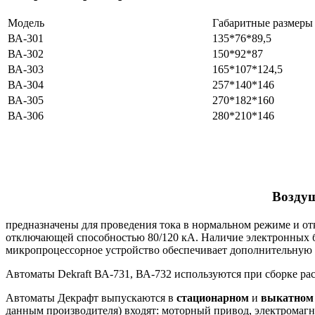
Модель
Габаритные размеры
ВА-301
135*76*89,5
ВА-302
150*92*87
ВА-303
165*107*124,5
ВА-304
257*140*146
ВА-305
270*182*160
ВА-306
280*210*146
Воздуш
предназначены для проведения тока в нормальном режиме и от
отключающей способностью 80/120 кА. Наличие электронных бл
микропроцессорное устройство обеспечивает дополнительную
Автоматы Dekraft ВА-731, ВА-732 используются при сборке ра
Автоматы Декрафт выпускаются в
стационарном
и
выкатно
данным производителя) входят: моторный привод, электромагн