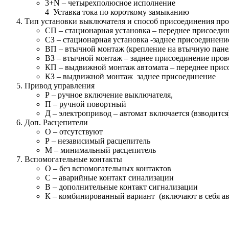
3+N – четырехполюсное исполнение
4 Уставка тока по короткому замыканию
Тип установки выключателя и способ присоединения пр
СП – стационарная установка – переднее присоеди
СЗ – стационарная установка -заднее присоединен
ВП – втычной монтаж (крепление на втычную пане
ВЗ – втычной монтаж – заднее присоединение про
КП – выдвижной монтаж автомата – переднее прис
КЗ – выдвижной монтаж заднее присоединение
Привод управления
Р – ручное включение выключателя,
П – ручной повортный
Д – электропривод – автомат включается (взводит
Доп. Расцепители
О – отсутствуют
Р – независимый расцепитель
М – минимальный расцепитель
Вспомогательные контакты
О – без вспомогательных контактов
С – аварийные контакт синализации
В – дополнительные контакт сигнализации
К – комбинированный вариант (включают в себя а