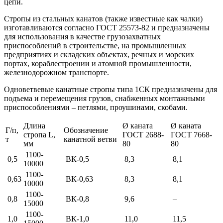
цепи.
Стропы из стальных канатов (также известные как чалки)
изготавливаются согласно ГОСТ 25573-82 и предназначены
для использования в качестве грузозахватных
приспособлений в строительстве, на промышленных
предприятиях и складских объектах, речных и морских
портах, кораблестроении и атомной промышленности,
железнодорожном транспорте.
Одноветвевые канатные стропы типа 1СК предназначены для
подъема и перемещения грузов, снабженных монтажными
приспособлениями – петлями, проушинами, скобами.
Длина
Ø каната
Ø каната
Г/п,
Обозначение
стропа L,
ГОСТ 2688-
ГОСТ 7668-
т
канатной ветви
мм
80
80
1100-
0,5
ВК-0,5
8,3
8,1
10000
1100-
0,63
ВК-0,63
8,3
8,1
10000
1100-
0,8
ВК-0,8
9,6
–
15000
1100-
1,0
ВК-1,0
11,0
11,5