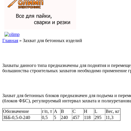
Главная
» Захват для бетонных изделий
Захваты данного типа предназначены для поднятия и перемеще
большинства строительных захватов необходимо применение г
Захват для бетонных блоков предназначен для подъема и пере
(блоков ФБС), регулируемый интервал захвата и полиуретановы
Обозначение
г/п, т
A
B
C
H
L
Вес, кг
ЗББ-0,5-0-240
0,5
5
240
457
118
295
11,3