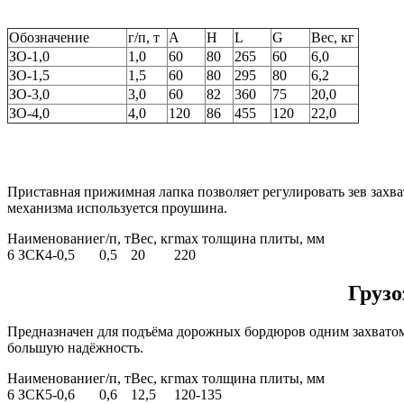
Обозначение
г/п, т
A
H
L
G
Вес, кг
ЗО-1,0
1,0
60
80
265
60
6,0
ЗО-1,5
1,5
60
80
295
80
6,2
ЗО-3,0
3,0
60
82
360
75
20,0
ЗО-4,0
4,0
120
86
455
120
22,0
Приставная прижимная лапка позволяет регулировать зев захват
механизма используется проушина.
Наименование
г/п, т
Вес, кг
max толщина плиты, мм
6 ЗСК4-0,5
0,5
20
220
Грузо
Предназначен для подъёма дорожных бордюров одним захватом
большую надёжность.
Наименование
г/п, т
Вес, кг
max толщина плиты, мм
6 ЗСК5-0,6
0,6
12,5
120-135