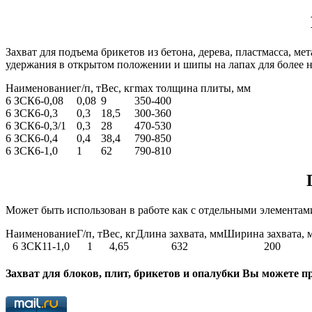
Захват для подъема брикетов из бетона, дерева, пластмасса, 
удержания в открытом положении и шипы на лапах для более н
Наименование
г/п, т
Вес, кг
max толщина плиты, мм
6 ЗСК6-0,08
0,08
9
350-400
6 ЗСК6-0,3
0,3
18,5
300-360
6 ЗСК6-0,3/1
0,3
28
470-530
6 ЗСК6-0,4
0,4
38,4
790-850
6 ЗСК6-1,0
1
62
790-810
Может быть использован в работе как с отдельными элементам
Наименование
Г/п, т
Вес, кг
Длина захвата, мм
Ширина захвата, 
6 ЗСК11-1,0
1
4,65
632
200
Захват для блоков, плит, брикетов и опалубки Вы можете п