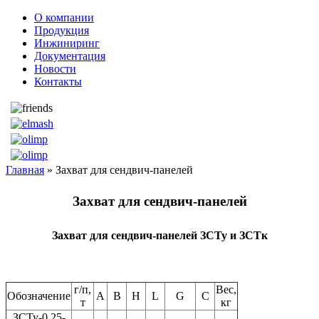
О компании
Продукция
Инжиниринг
Документация
Новости
Контакты
Главная
» Захват для сендвич-панелей
Захват для сендвич-панелей
Захват для сендвич-панелей ЗСТу и ЗСТк
г/п,
Вес,
Обозначение
A
B
H
L
G
С
т
кг
ЗСТу-0,25-