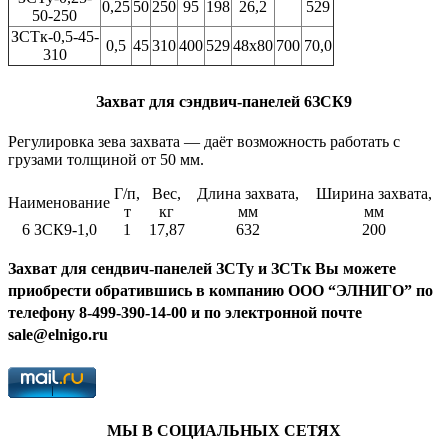
0,25
50
250
95
198
26,2
529
50-250
ЗСТк-0,5-45-
0,5
45
310
400
529
48х80
700
70,0
310
Захват для сэндвич-панелей 6ЗСК9
Регулировка зева захвата — даёт возможность работать с
грузами толщиной от 50 мм.
Г/п,
Вес,
Длина захвата,
Ширина захвата,
Наименование
т
кг
мм
мм
6 ЗСК9-1,0
1
17,87
632
200
Захват для сендвич-панелей ЗСТу и ЗСТк Вы можете
приобрести обратившись в компанию ООО “ЭЛНИГО” по
телефону 8-499-390-14-00 и по электронной почте
sale@elnigo.ru
МЫ В СОЦИАЛЬНЫХ СЕТЯХ