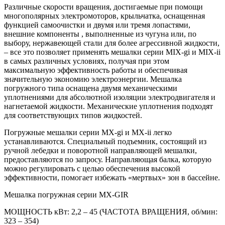
Различные скорости вращения, достигаемые при помощи
многополярных электромоторов, крыльчатка, оснащенная
функцией самоочистки и двумя или тремя лопастями,
внешние компоненты , выполненные из чугуна или, по
выбору, нержавеющей стали для более агрессивной жидкости,
– все это позволяет применять мешалки серии MIX-gi и MIX-ii
в самых различных условиях, получая при этом
максимальную эффективность работы и обеспечивая
значительную экономию электроэнергии. Мешалка
погружного типа оснащена двумя механическими
уплотнениями для абсолютной изоляции электродвигателя и
нагнетаемой жидкости. Механические уплотнения подходят
для соответствующих типов жидкостей.
Погружные мешалки серии MX-gi и MX-ii легко
устанавливаются. Специальный подъемник, состоящий из
ручной лебедки и поворотной направляющей мешалки,
предоставляются по запросу. Направляющая балка, которую
можно регулировать с целью обеспечения высокой
эффективности, помогает избежать «мертвых» зон в бассейне.
Мешалка погружная серии MX-GIR
МОЩНОСТЬ кВт: 2,2 – 45 (ЧАСТОТА ВРАЩЕНИЯ, об/мин:
323 – 354)