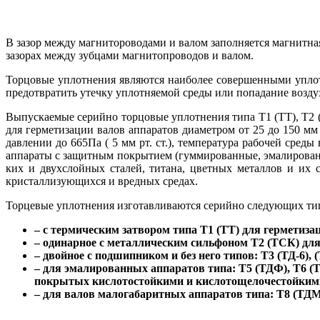
В зазор между магнитороводами и валом заполняется магнитна
зазорах между зубцами магнитопроводов и валом.
Торцовые уплотнения являются наиболее совершенными упло
предотвратить утечку уплотняемой среды или попадание воздуха
Выпускаемые серийно торцовые уплотнения типа Т1 (ТТ), Т2 (
для герметизации валов аппаратов диаметром от 25 до 150 м
давлении до 665Па ( 5 мм рт. ст.), температура рабочей среды
аппараты с защитным покрытием (гуммированные, эмалированн
ких и двухслойных сталей, титана, цветных металлов и их 
кристаллизующихс
я и вредных средах.
Торцевые уплотнения изготавливаются серийно следующих ти
– с термическим затвором типа T1 (ТТ) для герметизац
– одинарное с металлическим сильфоном T2 (ТСК) дл
– двойное с подшипником и без него типов: T3 (ТД-6)
– для эмалированных аппаратов типа: T5 (ТДФ), T6 (
покрытых кислотостойкими и кислотощелочесто
йким
– для валов малогабаритных аппаратов типа: T8 (ТДМ