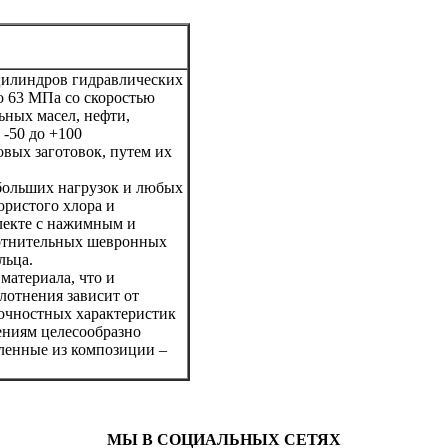
цилиндров гидравлических
о 63 МПа со скоростью
ьных масел, нефти,
 -50 до +100
вых заготовок, путем их
больших нагрузок и любых
ористого хлора и
лекте с нажимным и
лотнительных шевронных
льца.
материала, что и
лотнения зависит от
рочностных характеристик
ениям целесообразно
ленные из композиции –
МЫ В СОЦИАЛЬНЫХ СЕТЯХ