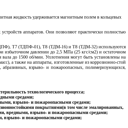
гнитная жидкость удерживается магнитным полем в кольцевых
стройств аппаратов. Они позволяют практически полностью
ТДПФ), Т7 (ТДПФ-01), Т8 (ТДМ-16) и Т8 (ТДМ-32) используются
и избыточном давлении до 2,5 МПа (25 кгс/см2) и остаточном
ния вала до 1500 об/мин. Уплотнения могут быть установлены на
с), а также на аппараты, изготовленные из коррозионно-стой
х, абразивных, взрыво- и пожароопасных, полимеризующихся
,
стерильность технологического процесса;
едными средами;
редными, взрыво- и пожароопасными средами;
озионностойк
ими покрытиями(в том числе эмалированных,
ми, вредными, взрыво- и пожароопасными средами;
ми, взрыво- и пожароопасными средами;