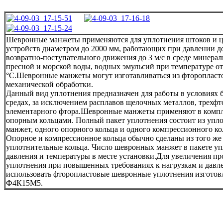
Шевронные манжеты применяются для уплотнения штоков и 
устройств диаметром до 2000 мм, работающих при давлении д
возвратно-поступ
ательного движения до 3 м/с в среде минерал
пресной и морской воды, водных эмульсий при температуре от
°С.Шевронные манжеты могут изготавливаться из фторопласто
механической обработки.
Данный вид уплотнения предназначен для работы в условиях 
средах, за исключением расплавов щелочных металлов, трехфт
элементарного фтора.Шевронные манжеты применяют в комп
опорным кольцами. Полный пакет уплотнения состоит из уп
манжет, одного опорного кольца и одного компрессионного ко
Опорное и компрессионное кольца обычно сделаны из того же 
уплотнительные кольца. Число шевронных манжет в пакете уп
давления и температуры в месте установки.Для увеличения п
уплотнения при повышенных требованиях к нагрузкам и давл
использовать фторопластовые шевронные уплотнения изготов
Ф4К15М5.