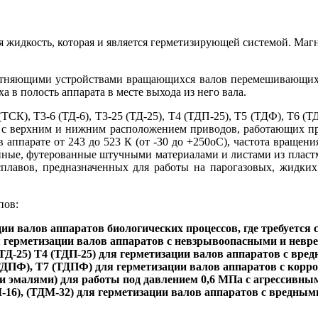
я жидкость, которая и является герметизирующей системой. Ма
тняющими устройствами вращающихся валов перемешивающих у
 в полость аппарата в месте выхода из него вала.
ТСК), Т3-6 (ТД-6), Т3-25 (ТД-25), Т4 (ТДП-25), Т5 (ТДФ), Т6 (
м с верхним и нижним расположением приводов, работающих пр
 в аппарате от 243 до 523 К (от -30 до +250oС), частота враще
ые, футерованные штучными материалами и листами из пластмас
сплавов, предназначенных для работы на парогазовых, жидки
пов:
ии валов аппаратов биологических процессов, где требуется 
я герметизации валов аппаратов с невзрывоопасными и невр
, (ТД-25) T4 (ТДП-25) для герметизации валов аппаратов с в
ТДПФ), T7 (ТДПФ) для герметизации валов аппаратов с корр
и эмалями) для работы под давлением 0,6 МПа с агрессивны
-16), (ТДМ-32) для герметизации валов аппаратов с вредны