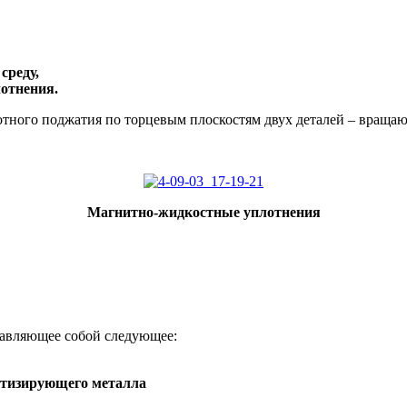
среду,
лотнения.
лотного поджатия по торцевым плоскостям двух деталей – вращ
Магнитно-жидкост
ные уплотнения
тавляющее собой следующее:
етизирующего металла