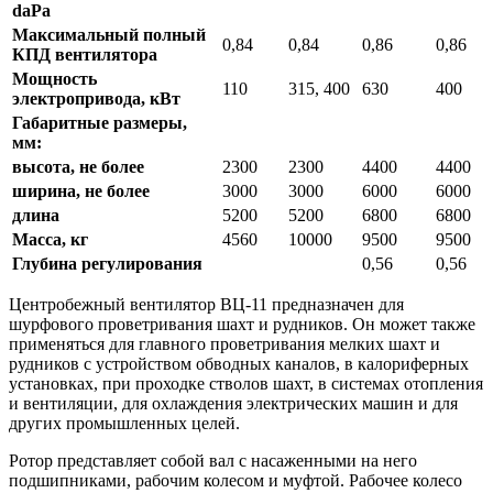
daPa
Максимальный полный
0,84
0,84
0,86
0,86
КПД вентилятора
Мощность
110
315, 400
630
400
электропривода, кВт
Габаритные размеры,
мм:
высота, не более
2300
2300
4400
4400
ширина, не более
3000
3000
6000
6000
длина
5200
5200
6800
6800
Масса, кг
4560
10000
9500
9500
Глубина регулирования
0,56
0,56
Центробежный вентилятор ВЦ-11 предназначен для
шурфового проветривания шахт и рудников. Он может также
применяться для главного проветривания мелких шахт и
рудников с устройством обводных каналов, в калориферных
установках, при проходке стволов шахт, в системах отопления
и вентиляции, для охлаждения электрических машин и для
других промышленных целей.
Ротор представляет собой вал с насаженными на него
подшипниками, рабочим колесом и муфтой. Рабочее колесо