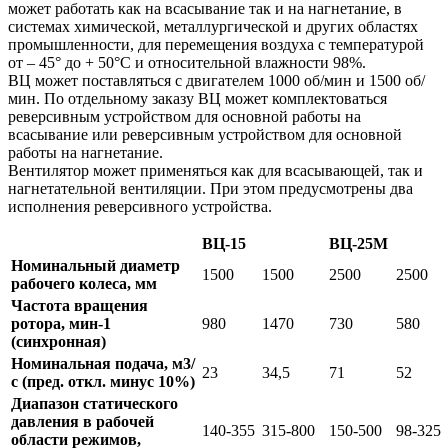
может работать как на всасывание так и на нагнетание, в
системах химической, металлургической и других областях
промышленности, для перемещения воздуха с температурой
от – 45° до + 50°С и относительной влажности 98%.
ВЦ может поставляться с двигателем 1000 об/мин и 1500 об/
мин. По отдельному заказу ВЦ может комплектоваться
реверсивным устройством для основной работы на
всасывание или реверсивным устройством для основной
работы на нагнетание.
Вентилятор может применяться как для всасывающей, так и
нагнетательной вентиляции. При этом предусмотрены два
исполнения реверсивного устройства.
ВЦ-15
ВЦ-25М
Номинальный диаметр
1500
1500
2500
2500
рабочего колеса, мм
Частота вращения
ротора, мин-1
980
1470
730
580
(синхронная)
Номинальная подача, м3/
23
34,5
71
52
с (пред. откл. минус 10%)
Диапазон статического
давления в рабочей
140-355
315-800
150-500
98-325
области режимов,