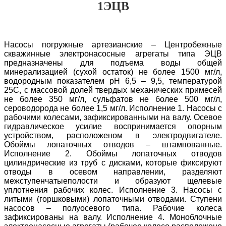
1ЭЦВ
Насосы погружные артезианские – Центробежные
скважинные электронасосные агрегаты типа ЭЦВ
предназначены для подъема воды общей
минерализацией (сухой остаток) не более 1500 мг/л,
водородным показателем рН 6,5 – 9,5, температурой
25С, с массовой долей твердых механических примесей
не более 350 мг/л, сульфатов не более 500 мг/л,
сероводорода не более 1,5 мг/л. Исполнение 1. Насосы с
рабочими колесами, зафиксированными на валу. Осевое
гидравлическое усилие воспринимается опорным
устройством, расположеном в электродвигателе
.
Обоймы лопаточных отводов – штампованные.
Исполнение 2. Обоймы лопаточных отводов
цилиндрические из труб с дисками, которые фиксируют
отводы в осевом направлении, разделяют
межступенчатыепо
лости и образуют щелевые
уплотнения рабочих колес. Исполнение 3. Насосы с
литыми (горшковыми) лопаточными отводами. Ступени
насосов – полуосевого типа. Рабочие колеса
зафиксированы на валу. Исполнение 4. Моноблочные