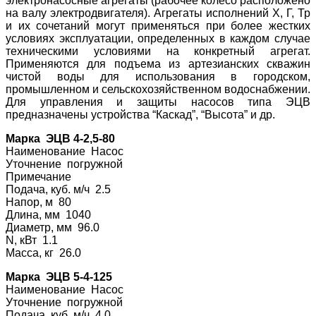
электронасосные агрегаты (рабочее колесо расположено
на валу электродвигателя
). Агрегаты исполнений Х, Г, Тр
и их сочетаний могут применяться при более жестких
условиях эксплуатации, определенных в каждом случае
техническими условиями на конкретный агрегат.
Применяются для подъема из артезианских скважин
чистой воды для использования в городском,
промышленном и сельскохозяйстве
нном водоснабжении.
Для управления и защиты насосов типа ЭЦВ
предназначены устройства “Каскад”, “Высота” и др.
Марка ЭЦВ 4-2,5-80
Наименование На
сос
Уточнение погру
жной
Примечание
Подача, куб. м/ч 2.5
Напор, м 80
Длина, мм 1040
Диаметр, мм 96.0
N, кВт 1.1
Масса, кг 26.0
Марка ЭЦВ 5-4-125
Наименование На
сос
Уточнение погру
жной
Подача, куб. м/ч 4.0