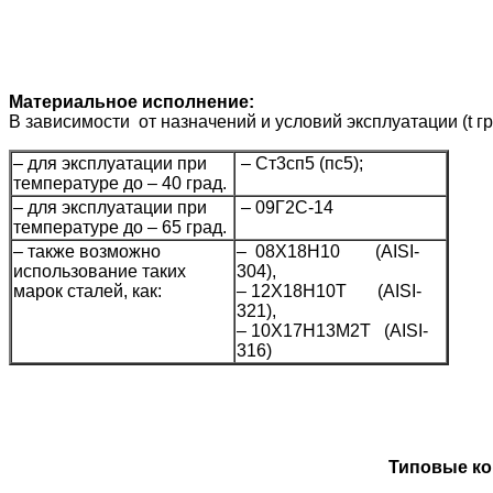
Материальное исполнение:
В зависимости от назначений и условий эксплуатации (t г
– для эксплуатации при
– Ст3сп5 (пс5);
температуре до – 40 град.
– для эксплуатации при
– 09Г2С-14
температуре до – 65 град.
– также возможно
– 08Х18Н10 (AISI-
использование таких
304),
марок сталей, как:
– 12Х18Н10Т (AISI-
321),
– 10Х17Н13М2Т (AISI-
316)
Типовые ко