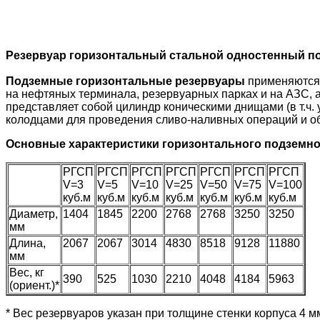
Резервуар горизонтальный стальной одностенный 
Подземные горизонтальные резервуары
применяются 
на нефтяных терминала, резервуарных парках и на АЗС, а
представляет собой цилиндр коническими днищами (в т.ч.
колодцами для проведения сливо-наливных операций и об
Основные характеристики горизонтального подземно
РГСП
РГСП
РГСП
РГСП
РГСП
РГСП
РГСП
V=3
V=5
V=10
V=25
V=50
V=75
V=100
куб.м
куб.м
куб.м
куб.м
куб.м
куб.м
куб.м
Диаметр,
1404
1845
2200
2768
2768
3250
3250
мм
Длина,
2067
2067
3014
4830
8518
9128
11880
мм
Вес, кг
390
525
1030
2210
4048
4184
5963
(ориент.)*
* Вес резервуаров указан при толщине стенки корпуса 4 м