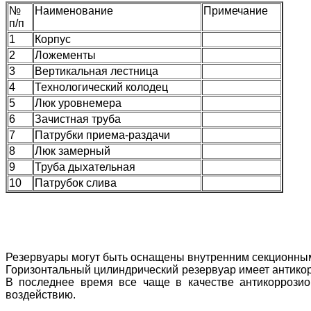
№
Наименование
Примечание
п/п
1
Корпус
2
Ложементы
3
Вертикальная лестница
4
Технологический колодец
5
Люк уровнемера
6
Зачистная труба
7
Патрубки приема-раздачи
8
Люк замерный
9
Труба дыхательная
10
Патрубок слива
Резервуары могут быть оснащены внутренним секционным
Горизонтальный цилиндрический резервуар имеет антикорр
В последнее время все чаще в качестве антикоррозио
воздействию.