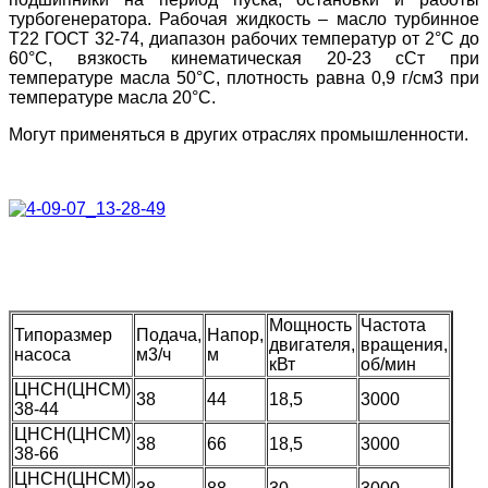
турбогенератора. Рабочая жидкость – масло турбинное
Т22 ГОСТ 32-74, диапазон рабочих температур от 2°С до
60°С, вязкость кинематическая 20-23 сСт при
температуре масла 50°С, плотность равна 0,9 г/см3 при
температуре масла 20°С.
Могут применяться в других отраслях промышленности.
Мощность
Частота
Типоразмер
Подача,
Напор,
двигателя,
вращения,
насоса
м3/ч
м
кВт
об/мин
ЦНСН(ЦНСМ)
38
44
18,5
3000
38-44
ЦНСН(ЦНСМ)
38
66
18,5
3000
38-66
ЦНСН(ЦНСМ)