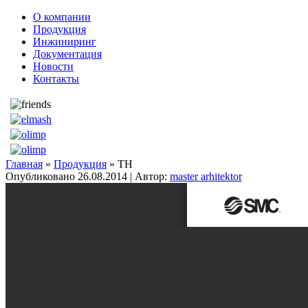
О компании
Продукция
Инжиниринг
Документация
Новости
Контакты
Главная
»
Продукция
» TH
Опубликовано
26.08.2014
|
Автор:
master arhitektor