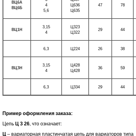
ВЦ6А
4
Ц636
47
78
ВЦ6Б
5,6
Ц635
3,15
Ц323
ВЦ1Н
29
44
4
Ц322
6,3
Ц224
26
38
3,15
Ц428
ВЦ3Н
36
59
4
Ц428
6,3
Ц334
29
44
Пример оформления заказа:
Цепь
Ц 3 26
, что означает:
Ц
– вариаторная пластинчатая цепь для вариаторов типа