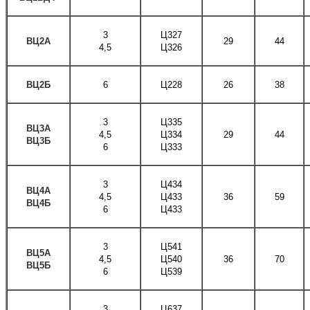
3
Ц327
ВЦ2А
29
44
4,5
Ц326
ВЦ2Б
6
Ц228
26
38
3
Ц335
ВЦ3А
4,5
Ц334
29
44
ВЦ3Б
6
Ц333
3
Ц434
ВЦ4А
4,5
Ц433
36
59
ВЦ4Б
6
Ц433
3
Ц541
ВЦ5А
4,5
Ц540
36
70
ВЦ5Б
6
Ц539
3
Ц637