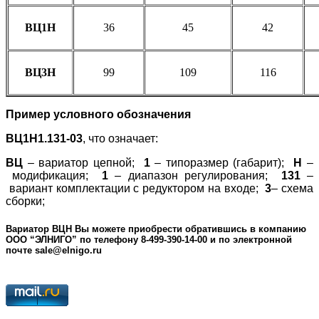
ВЦ1Н
36
45
42
ВЦ3Н
99
109
116
Пример условного обозначения
ВЦ1Н1.131-03
, что означает:
ВЦ
– вариатор цепной;
1
– типоразмер (габарит);
Н
–
модификация;
1
– диапазон регулирования;
131
–
вариант комплектации с редуктором на входе;
3
– схема
сборки;
Вариатор ВЦН Вы можете приобрести обратившись в компанию
ООО “ЭЛНИГО” по телефону 8-499-390-14-00 и по электронной
почте sale@elnigo.ru