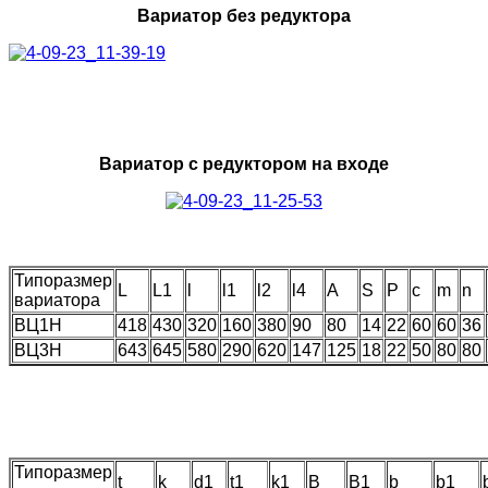
Вариатор без редуктора
Вариатор с редуктором на входе
Типоразмер
L
L1
l
l1
l2
l4
А
S
P
c
m
n
вариатора
ВЦ1Н
418
430
320
160
380
90
80
14
22
60
60
36
ВЦ3Н
643
645
580
290
620
147
125
18
22
50
80
80
Типоразмер
t
k
d1
t1
k1
B
B1
b
b1