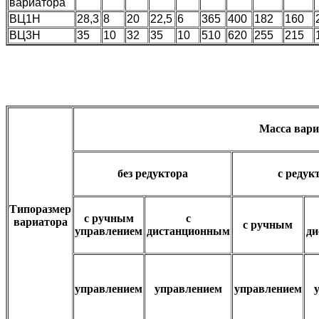
вариатора
ВЦ1Н
28,3
8
20
22,5
6
365
400
182
160
ВЦ3Н
35
10
32
35
10
510
620
255
215
Масса вари
без редуктора
с редук
Типоразмер
с ручным
с
вариатора
с ручным
управлением
дистанционным
ди
управлением
управлением
управлением