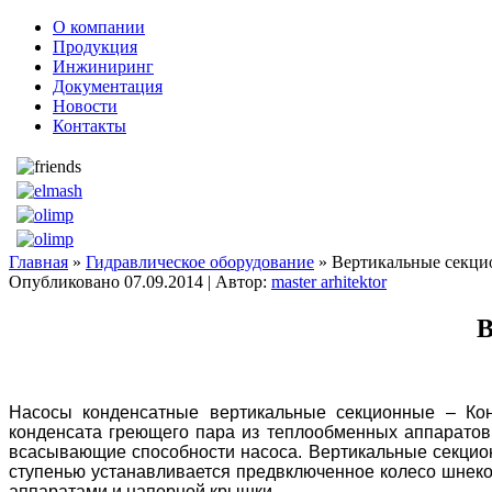
О компании
Продукция
Инжиниринг
Документация
Новости
Контакты
Главная
»
Гидравлическое оборудование
» Вертикальные секци
Опубликовано
07.09.2014
|
Автор:
master arhitektor
В
Насосы конденсатные вертикальные секционные – Кон
конденсата греющего пара из теплообменных аппаратов 
всасывающие способности насоса. Вертикальные секцио
ступенью устанавливается предвключенное колесо шнеко
аппаратами и напорной крышки.