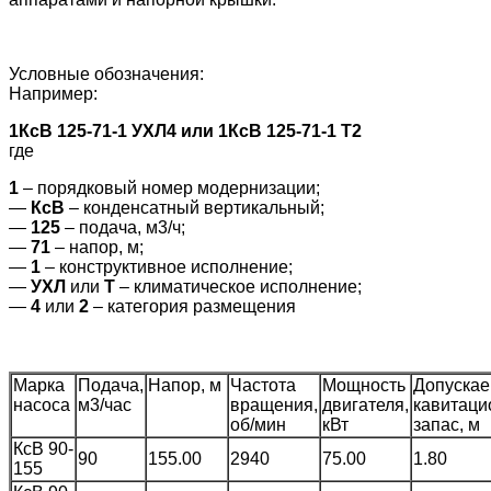
Условные обозначения:
Например:
1КсВ 125-71-1 УХЛ4 или 1КсВ 125-71-1 Т2
где
1
– порядковый номер модернизации;
—
КсВ
– конденсатный вертикальный;
—
125
– подача, м3/ч;
—
71
– напор, м;
—
1
– конструктивное исполнение;
—
УХЛ
или
Т
– климатическое исполнение;
—
4
или
2
– категория размещения
Марка
Подача,
Напор, м
Частота
Мощность
Допуска
насоса
м3/час
вращения,
двигателя,
кавитац
об/мин
кВт
запас, м
КсВ 90-
90
155.00
2940
75.00
1.80
155