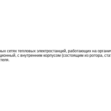
х сетях тепловых электростанций, работающих на органиче
ионный, с внутренним корпусом (состоящим из ротора, ста
ателя
.