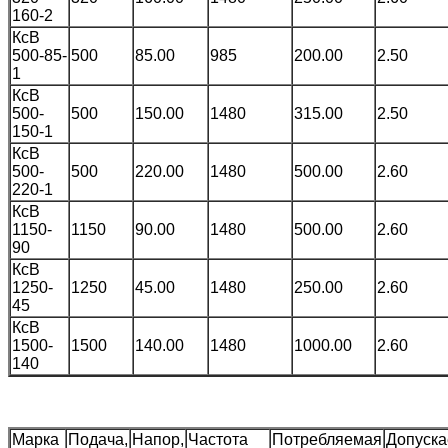
160-2
КсВ
500-85-
500
85.00
985
200.00
2.50
1
КсВ
500-
500
150.00
1480
315.00
2.50
150-1
КсВ
500-
500
220.00
1480
500.00
2.60
220-1
КсВ
1150-
1150
90.00
1480
500.00
2.60
90
КсВ
1250-
1250
45.00
1480
250.00
2.60
45
КсВ
1500-
1500
140.00
1480
1000.00
2.60
140
Марка
Подача,
Напор,
Частота
Потребляемая
Допуск