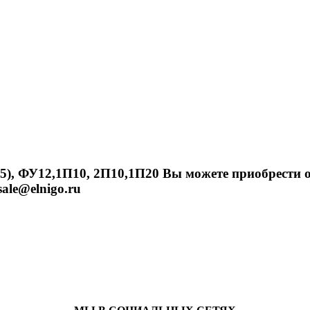
6,5), ФУ12,1П10, 2П10,1П20 Вы можете приобрес
sale@elnigo.ru