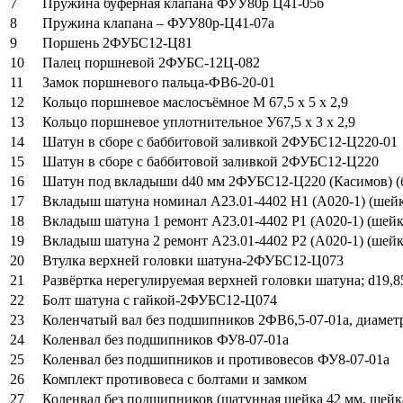
7
Пружина буферная клапана ФУУ80р Ц41-05б
8
Пружина клапана – ФУУ80р-Ц41-07а
9
Поршень 2ФУБС12-Ц81
10
Палец поршневой 2ФУБС-12Ц-082
11
Замок поршневого пальца-ФВ6-20-01
12
Кольцо поршневое маслосъёмное М 67,5 х 5 х 2,9
13
Кольцо поршневое уплотнительное У67,5 х 3 х 2,9
14
Шатун в сборе с баббитовой заливкой 2ФУБС12-Ц220-01
15
Шатун в сборе с баббитовой заливкой 2ФУБС12-Ц220
16
Шатун под вкладыши d40 мм 2ФУБС12-Ц220 (Касимов) (
17
Вкладыш шатуна номинал А23.01-4402 Н1 (А020-1) (шейка
18
Вкладыш шатуна 1 ремонт А23.01-4402 Р1 (А020-1) (шейка
19
Вкладыш шатуна 2 ремонт А23.01-4402 Р2 (А020-1) (шейка 
20
Втулка верхней головки шатуна-2ФУБС12-Ц073
21
Развёртка нерегулируемая верхней головки шатуна; d19,8
22
Болт шатуна с гайкой-2ФУБС12-Ц074
23
Коленчатый вал без подшипников 2ФВ6,5-07-01а, диамет
24
Коленвал без подшипников ФУ8-07-01а
25
Коленвал без подшипников и противовесов ФУ8-07-01а
26
Комплект противовеса с болтами и замком
27
Коленвал без подшипников (шатунная шейка 42 мм, шейка