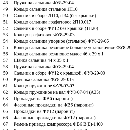
48
Пружина сальника ФУ8-29-04
49
Кольцо сальника стальное 1П10
50
Сальник в сборе 2П10, d 34 (без крышки)
51
Кольцо сальника графитовое 2П10.017
52
Сальник в сборе ФУ12 без крышки (1П20)
53
Кольцо графитовое ФУ8-29-03а
54
Кольцо сальника упорное (стальное) ФУ8-29-05
55
Кольцо сальника резиновое большое установочное ФУ8-2
56
Кольцо сальника резиновое малое 46 х 39 х 1
57
Шайба сальника 44 х 35 х 1
58
Пружина сальника ФУ8-29-04
59
Сальник в сборе ФУ12 с крышкой, ФУ8-29-00
60
Крышка сальника ФУ8-29-01а
61
Кольцо пружинное ФУ8-07-03
62
Кольцо пружинное на вал ФУ8-07-04 (А35)
63
Прокладки на ФВ6 (паронит)
64
Фасонные прокладки на ФВ6 (паронит)
65
Прокладки на ФУ12 (паронит)
66
Фасонные прокладки на ФУ12 (паронит)
67
Ремень привода компрессора ФВ6 В(Б)-1400