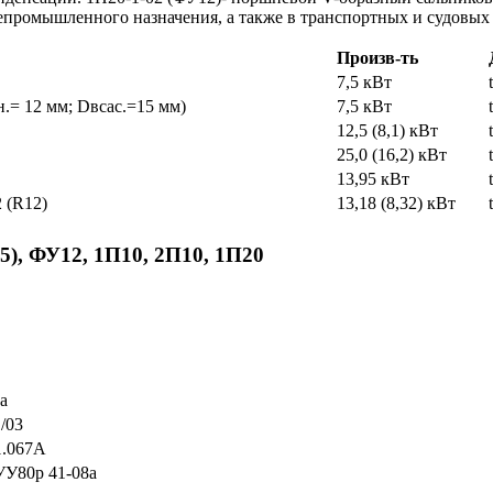
епромышленного назначения, а также в транспортных и судовых
Произв-ть
7,5 кВт
.= 12 мм; Dвсас.=15 мм)
7,5 кВт
12,5 (8,1) кВт
25,0 (16,2) кВт
13,95 кВт
 (R12)
13,18 (8,32) кВт
5),
ФУ
12, 1
П
10, 2
П
10, 1
П
20
а
/03
1.067А
УУ80р 41-08а