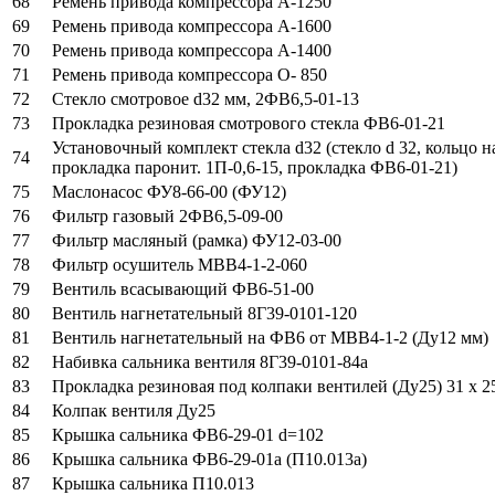
68
Ремень привода компрессора А-1250
69
Ремень привода компрессора А-1600
70
Ремень привода компрессора А-1400
71
Ремень привода компрессора О- 850
72
Стекло смотровое d32 мм, 2ФВ6,5-01-13
73
Прокладка резиновая смотрового стекла ФВ6-01-21
Установочный комплект стекла d32 (стекло d 32, кольцо 
74
прокладка паронит. 1П-0,6-15, прокладка ФВ6-01-21)
75
Маслонасос ФУ8-66-00 (ФУ12)
76
Фильтр газовый 2ФВ6,5-09-00
77
Фильтр масляный (рамка) ФУ12-03-00
78
Фильтр осушитель МВВ4-1-2-060
79
Вентиль всасывающий ФВ6-51-00
80
Вентиль нагнетательный 8Г39-0101-120
81
Вентиль нагнетательный на ФВ6 от МВВ4-1-2 (Ду12 мм)
82
Набивка сальника вентиля 8Г39-0101-84а
83
Прокладка резиновая под колпаки вентилей (Ду25) 31 х 25
84
Колпак вентиля Ду25
85
Крышка сальника ФВ6-29-01 d=102
86
Крышка сальника ФВ6-29-01а (П10.013а)
87
Крышка сальника П10.013