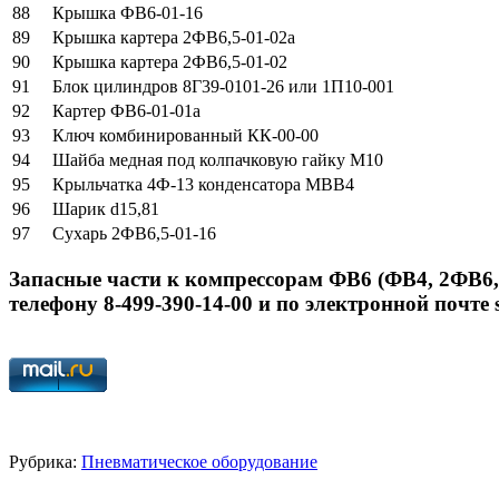
88
Крышка ФВ6-01-16
89
Крышка картера 2ФВ6,5-01-02а
90
Крышка картера 2ФВ6,5-01-02
91
Блок цилиндров 8Г39-0101-26 или 1П10-001
92
Картер ФВ6-01-01а
93
Ключ комбинированный КК-00-00
94
Шайба медная под колпачковую гайку М10
95
Крыльчатка 4Ф-13 конденсатора МВВ4
96
Шарик d15,81
97
Сухарь 2ФВ6,5-01-16
Запасные части к компрессорам ФВ6 (ФВ4, 2ФВ
телефону 8-499-390-14-00 и по электронной почте 
Рубрика:
Пневматическое оборудование