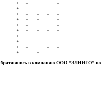
+
–
+
–
+
–
–
–
+
–
–
–
–
+
+
+
–
+
+
–
+
+
–
+
+
+
+
+
+
+
+
+
+
+
–
–
–
–
+
–
+
–
–
+
–
+
–
–
ти обратившись в компанию ООО “ЭЛНИГО” по