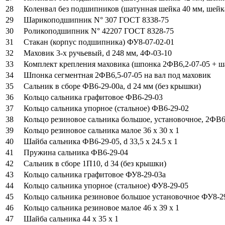
28
Коленвал без подшипников (шатунная шейка 40 мм, шейка
29
Шарикоподшипник N° 307 ГОСТ 8338-75
30
Роликоподшипник N° 42207 ГОСТ 8328-75
31
Стакан (корпус подшипника) ФУ8-07-02-01
32
Маховик 3-х ручьевый, d 248 мм, 4Ф-03-10
33
Комплект крепления маховика (шпонка 2ФВ6,2-07-05 + ша
34
Шпонка сегментная 2ФВ6,5-07-05 на вал под маховик
35
Сальник в сборе ФВ6-29-00а, d 24 мм (без крышки)
36
Кольцо сальника графитовое ФВ6-29-03
37
Кольцо сальника упорное (стальное) ФВ6-29-02
38
Кольцо резиновое сальника большое, установочное, 2ФВ6
39
Кольцо резиновое сальника малое 36 х 30 х 1
40
Шайба сальника ФВ6-29-05, d 33,5 х 24.5 х 1
41
Пружина сальника ФВ6-29-04
42
Сальник в сборе 1П10, d 34 (без крышки)
43
Кольцо сальника графитовое ФУ8-29-03а
44
Кольцо сальника упорное (стальное) ФУ8-29-05
45
Кольцо сальника резиновое большое установочное ФУ8-2
46
Кольцо сальника резиновое малое 46 х 39 х 1
47
Шайба сальника 44 х 35 х 1