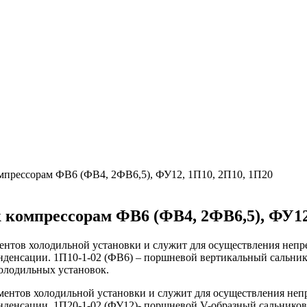
омпрессорам ФВ6 (ФВ4, 2ФВ6,5), ФУ12, 1П10, 2П10, 1П20
к компрессорам ФВ6 (ФВ4, 2ФВ6,5), ФУ12
ентов холодильной установки и служит для осуществления непр
конденсации. 1П10-1-02 (ФВ6) – поршневой вертикальный сальн
холодильных установок.
ментов холодильной установки и служит для осуществления непр
конденсации. 1П20-1-02 (ФУ12)- поршневой V-образный сальнико