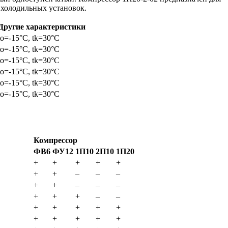
 холодильных установок.
Другие характеристики
to=-15°C, tk=30°C
to=-15°C, tk=30°C
to=-15°C, tk=30°C
to=-15°C, tk=30°C
to=-15°C, tk=30°C
to=-15°C, tk=30°C
Компрессор
ФВ6
ФУ12
1П10
2П10
1П20
+
+
+
+
+
+
+
–
–
–
+
+
–
–
–
+
+
+
–
–
+
+
+
+
+
+
+
+
+
+