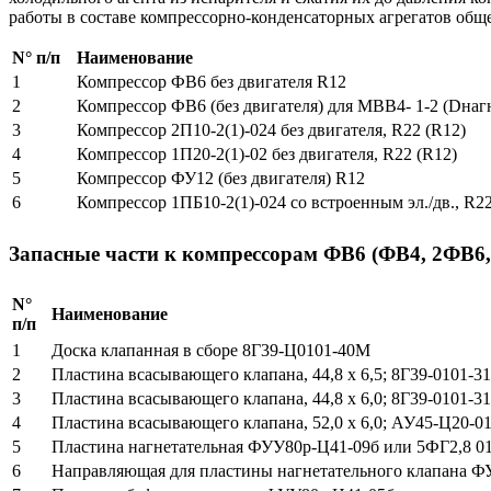
работы в составе компрессорно-конденсаторных агрегатов общ
N° п/п
Наименование
1
Компрессор ФВ6 без двигателя R12
2
Компрессор ФВ6 (без двигателя) для МВВ4- 1-2 (Dнагн
3
Компрессор 2П10-2(1)-024 без двигателя, R22 (R12)
4
Компрессор 1П20-2(1)-02 без двигателя, R22 (R12)
5
Компрессор ФУ12 (без двигателя) R12
6
Компрессор 1ПБ10-2(1)-024 со встроенным эл./дв., R22
Запасные части к компрессорам ФВ
6 (
ФВ
4, 2
ФВ
6,
N°
Наименование
п/п
1
Доска клапанная в сборе 8Г39-Ц0101-40М
2
Пластина всасывающего клапана, 44,8 х 6,5; 8Г39-0101-31
3
Пластина всасывающего клапана, 44,8 х 6,0; 8Г39-0101-31
4
Пластина всасывающего клапана, 52,0 х 6,0; АУ45-Ц20-01
5
Пластина нагнетательная ФУУ80р-Ц41-09б или 5ФГ2,8 0
6
Направляющая для пластины нагнетательного клапана Ф